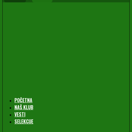
POČETNA
NAŠ KLUB
VESTI
SELEKCIJE