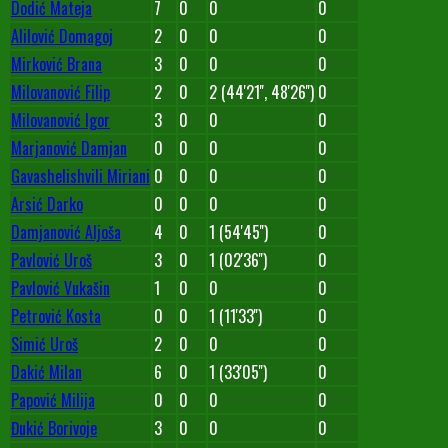
Dodić Mateja
7
0
0
0
Alilović Domagoj
2
0
0
0
Mirković Brana
3
0
0
0
Milovanović Filip
2
0
2 (44'21'', 48'26'')
0
Milovanović Igor
3
0
0
0
Marjanović Damjan
0
0
0
0
Gavashelishvili Miriani
0
0
0
0
Arsić Darko
0
0
0
0
Damjanović Aljoša
4
0
1 (54'45'')
0
Pavlović Uroš
3
0
1 (02'36'')
0
Pavlović Vukašin
1
0
0
0
Petrović Kosta
0
0
1 (11'33'')
0
Simić Uroš
2
0
0
0
Dakić Milan
6
0
1 (33'05'')
0
Papović Milija
0
0
0
0
Đukić Borivoje
3
0
0
0