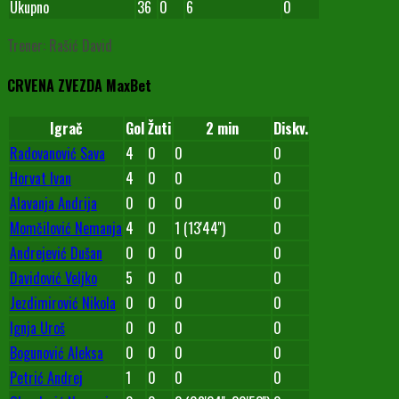
Ukupno
36
0
6
0
Trener: Rašić David
CRVENA ZVEZDA MaxBet
Igrač
Gol
Žuti
2 min
Diskv.
Radovanović Sava
4
0
0
0
Horvat Ivan
4
0
0
0
Alavanja Andrija
0
0
0
0
Momčilović Nemanja
4
0
1 (13'44'')
0
Andrejević Dušan
0
0
0
0
Davidović Veljko
5
0
0
0
Jezdimirović Nikola
0
0
0
0
Ignja Uroš
0
0
0
0
Bogunović Aleksa
0
0
0
0
Petrić Andrej
1
0
0
0