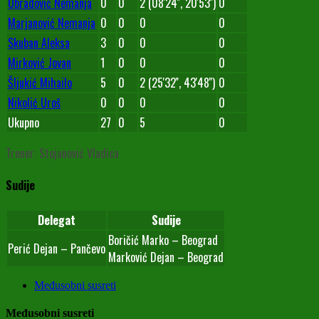
Obradović Nemanja
0
0
2 (08'24'', 20'53'')
0
Marjanović Nemanja
0
0
0
0
Skuban Aleksa
3
0
0
0
Mirković Jovan
1
0
0
0
Šljukić Mihailo
5
0
2 (25'32'', 43'48'')
0
Nikolić Uroš
0
0
0
0
Ukupno
27
0
5
0
Trener: Stojanović Vladica
Sudije
Delegat
Sudije
Boričić Marko – Beograd
Perić Dejan – Pančevo
Marković Dejan – Beograd
Međusobni susreti
Međusobni susreti