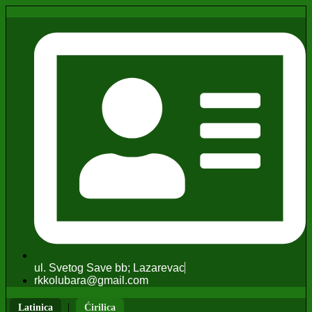
ul. Svetog Save bb; Lazarevac
rkkolubara@gmail.com
|
Latinica
Ćirilica