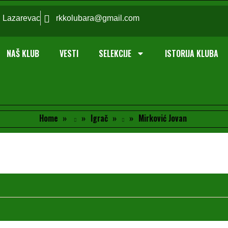
; Lazarevac
rkkolubara@gmail.com
NAŠ KLUB
VESTI
SELEKCIJE
ISTORIJA KLUBA
Home
Igrač
Mirković Jovan