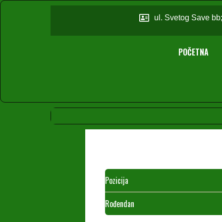
ul. Svetog Save bb
POČETNA
Pozicija
Rođendan