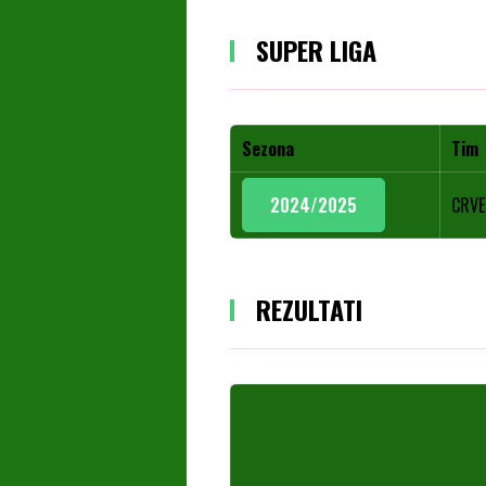
SUPER LIGA
Sezona
Tim
2024/2025
CRVE
REZULTATI