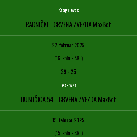
Kragujevac
RADNIČKI - CRVENA ZVEZDA MaxBet
22. februar 2025.
(16. kolo - SRL)
29
-
25
Leskovac
DUBOČICA 54 - CRVENA ZVEZDA MaxBet
15. februar 2025.
(15. kolo - SRL)