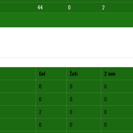
44
0
2
Gol
Žuti
2 min
0
0
0
0
0
0
2
0
0
0
0
0