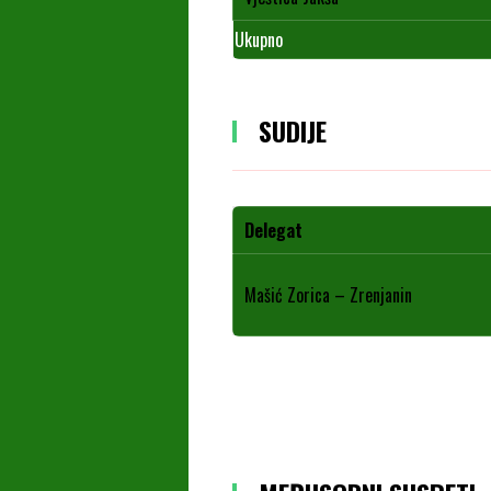
Ukupno
SUDIJE
Delegat
Mašić Zorica – Zrenjanin