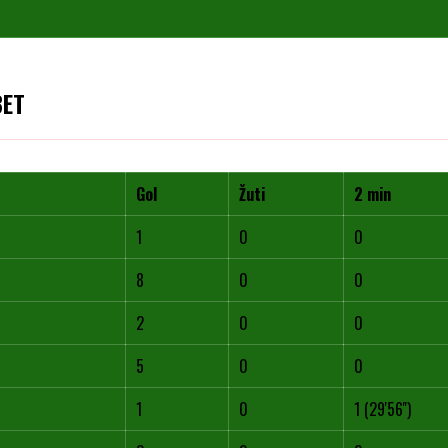
BET
Gol
Žuti
2 min
1
0
0
8
0
0
2
0
0
5
0
0
1
0
1 (29'56'')