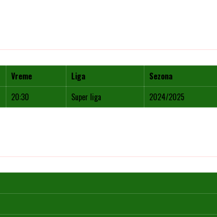
Vreme
Liga
Sezona
20:30
Super liga
2024/2025