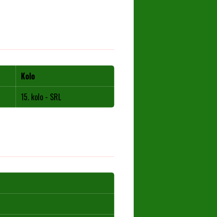
Kolo
15. kolo - SRL