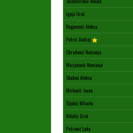
Jezdimirović Nikola
Ignja Uroš
Bogunović Aleksa
Petrić Andrej
Obradović Nemanja
Marjanović Nemanja
Skuban Aleksa
Mirković Jovan
Šljukić Mihailo
Nikolić Uroš
Petrović Luka