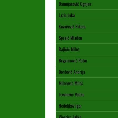
Damnjanović Ognjen
Lazić Luka
Kovačević Nikola
Spasić Mladen
Rajičić Miloš
Bugarinović Petar
Đorđević Andrija
Milošević Miloš
Jovanović Veljko
Nedeljkov Igor
Vještica Jakša