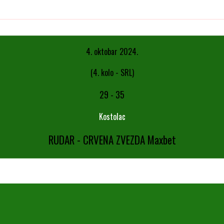
4. oktobar 2024.
(4. kolo - SRL)
29
-
35
Kostolac
RUDAR - CRVENA ZVEZDA Maxbet