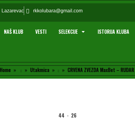
; Lazarevac
rkkolubara@gmail.com
NAŠ KLUB
VESTI
SELEKCIJE
ISTORIJA KLUBA
Home
Utakmica
CRVENA ZVEZDA MaxBet – RUDAR
44
-
26