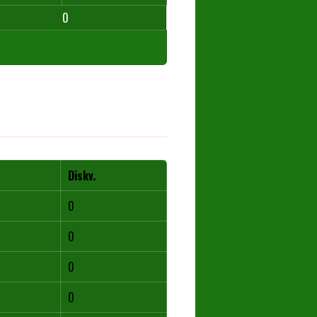
0
Diskv.
0
0
0
0