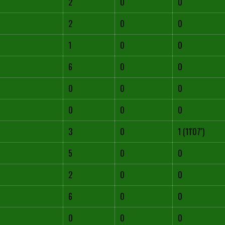
2
0
0
2
0
0
1
0
0
6
0
0
0
0
0
0
0
0
3
0
1 (11'07'')
5
0
0
2
0
0
6
0
0
0
0
0