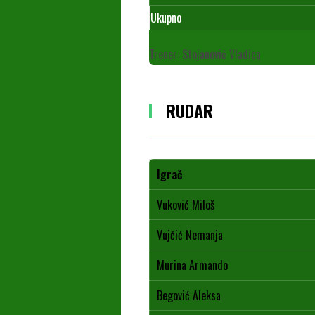
Ukupno
Trener: Stojanović Vladica
RUDAR
Igrač
Vuković Miloš
Vujčić Nemanja
Murina Armando
Begović Aleksa