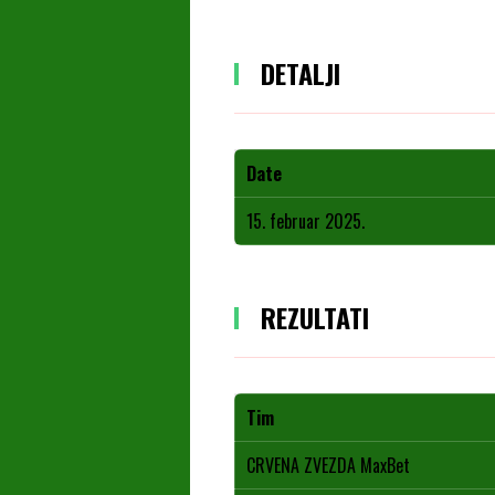
DETALJI
Date
15. februar 2025.
REZULTATI
Tim
CRVENA ZVEZDA MaxBet