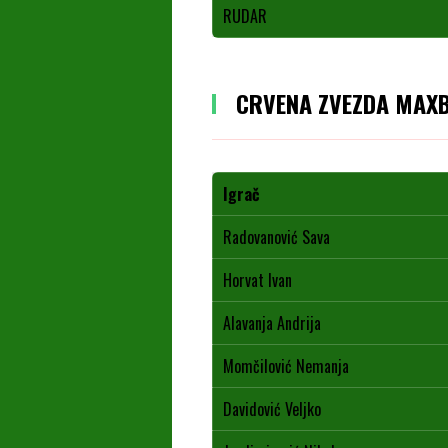
RUDAR
CRVENA ZVEZDA MAX
Igrač
Radovanović Sava
Horvat Ivan
Alavanja Andrija
Momčilović Nemanja
Davidović Veljko