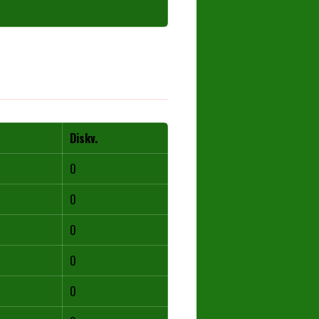
Diskv.
0
0
0
0
0