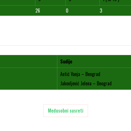
26
0
3
Sudije
Antić Vanja – Beograd
Jakovljević Jelena – Beograd
Međusobni susreti