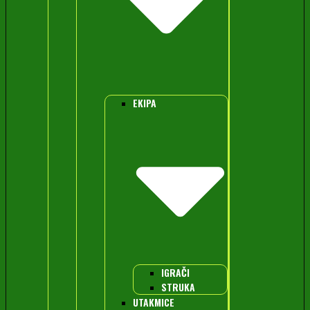
EKIPA
IGRAČI
STRUKA
UTAKMICE