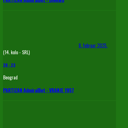
PARTIZAN AdmiralBet - DINAMO
8. februar 2025.
(14. kolo - SRL)
28
-
23
Beograd
PARTIZAN AdmiralBet - VRANJE 1957