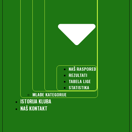
NAŠ RASPORED
REZULTATI
TABELA LIGE
STATISTIKA
MLAĐE KATEGORIJE
ISTORIJA KLUBA
NAŠ KONTAKT