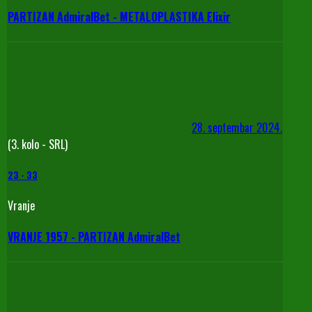
PARTIZAN AdmiralBet - METALOPLASTIKA Elixir
28. septembar 2024.
(3. kolo - SRL)
23
-
33
Vranje
VRANJE 1957 - PARTIZAN AdmiralBet