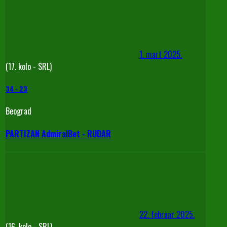
1. mart 2025.
(17. kolo - SRL)
34
-
23
Beograd
PARTIZAN AdmiralBet - RUDAR
22. februar 2025.
(16. kolo - SRL)