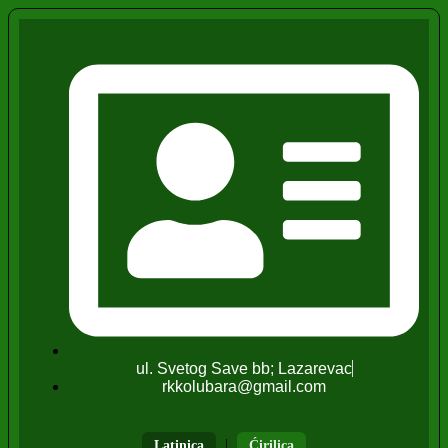
ul. Svetog Save bb; Lazarevac
rkkolubara@gmail.com
|
Latinica
Ćirilica