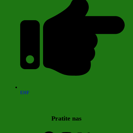
EHF
Pratite nas