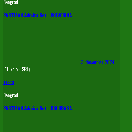
Beograd
PARTIZAN AdmiralBet - VOJVODINA
3. decembar 2024.
(11. kolo - SRL)
41
-
19
Beograd
PARTIZAN AdmiralBet - KOLUBARA