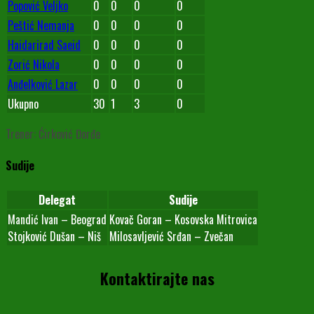
Popović Veljko
0
0
0
0
Peštić Nemanja
0
0
0
0
Haidarirad Saeid
0
0
0
0
Zorić Nikola
0
0
0
0
Anđelković Lazar
0
0
0
0
Ukupno
30
1
3
0
Trener: Ćirković Đorđe
Sudije
Delegat
Sudije
Mandić Ivan – Beograd
Kovač Goran – Kosovska Mitrovica
Stojković Dušan – Niš
Milosavljević Srđan – Zvečan
Kontaktirajte nas