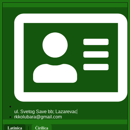
ul. Svetog Save bb; Lazarevac
rkkolubara@gmail.com
|
Latinica
Ćirilica