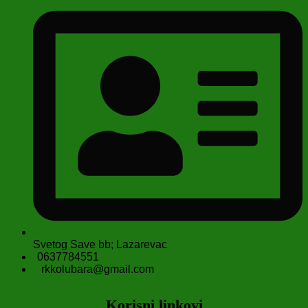
Svetog Save bb; Lazarevac
0637784551
rkkolubara@gmail.com
Korisni linkovi