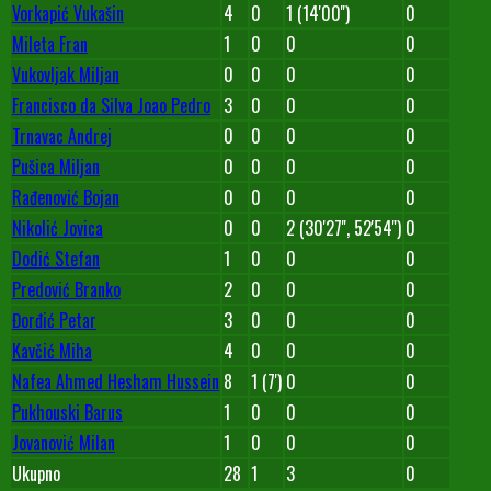
Vorkapić Vukašin
4
0
1 (14'00'')
0
Mileta Fran
1
0
0
0
Vukovljak Miljan
0
0
0
0
Francisco da Silva Joao Pedro
3
0
0
0
Trnavac Andrej
0
0
0
0
Pušica Miljan
0
0
0
0
Rađenović Bojan
0
0
0
0
Nikolić Jovica
0
0
2 (30'27'', 52'54'')
0
Dodić Stefan
1
0
0
0
Predović Branko
2
0
0
0
Đorđić Petar
3
0
0
0
Kavčić Miha
4
0
0
0
Nafea Ahmed Hesham Hussein
8
1 (7')
0
0
Pukhouski Barus
1
0
0
0
Jovanović Milan
1
0
0
0
Ukupno
28
1
3
0