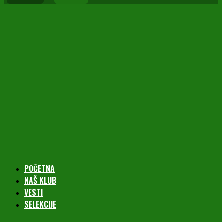
POČETNA
NAŠ KLUB
VESTI
SELEKCIJE