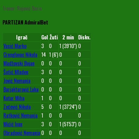
Trener: Rojević Boris
PARTIZAN AdmiralBet
Igrač
Gol
Žuti
2 min
Diskv.
Vasić Marko
3
0
1 (39'10'')
0
Crnoglavac Nikola
14
1 (6')
0
0
Madžovski Bojan
0
0
0
0
Šotić Mladen
3
0
0
0
Jović Nemanja
0
0
0
0
Barjaktarović Luka
0
0
0
0
Kotar Miha
1
0
0
0
Zečević Nikola
5
0
1 (37'24'')
0
Ratković Nemanja
1
0
0
0
Mićić Ivan
3
0
1 (51'53'')
0
Obradović Nemanja
0
0
0
0