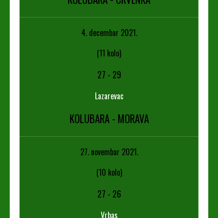
4. decembar 2021.
(11 kolo)
27
-
29
Lazarevac
KOLUBARA - MORAVA
27. novembar 2021.
(10 kolo)
27
-
26
Vrbas