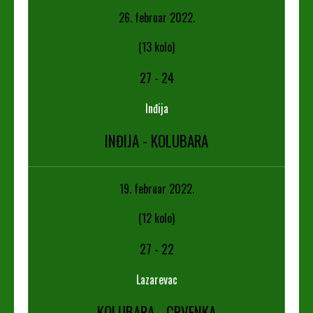
26. februar 2022.
(13 kolo)
27
-
24
Inđija
INĐIJA - KOLUBARA
19. februar 2022.
(12 kolo)
27
-
22
Lazarevac
KOLUBARA - CRVENKA