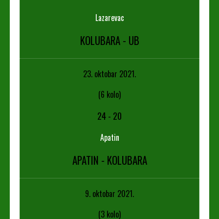
Lazarevac
KOLUBARA - UB
23. oktobar 2021.
(6 kolo)
24
-
20
Apatin
APATIN - KOLUBARA
9. oktobar 2021.
(3 kolo)