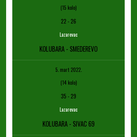
(15 kolo)
22
-
26
Lazarevac
KOLUBARA - SMEDEREVO
5. mart 2022.
(14 kolo)
35
-
29
Lazarevac
KOLUBARA - SIVAC 69