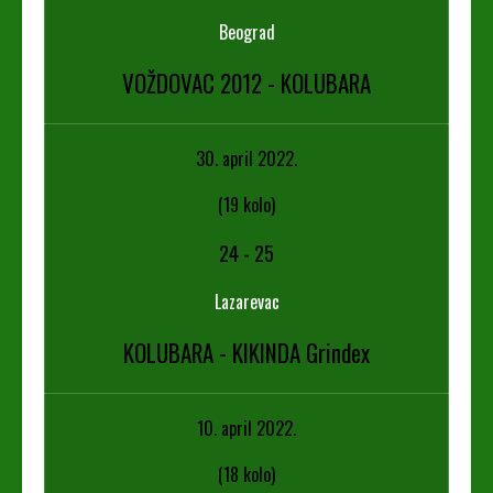
Beograd
VOŽDOVAC 2012 - KOLUBARA
30. april 2022.
(19 kolo)
24
-
25
Lazarevac
KOLUBARA - KIKINDA Grindex
10. april 2022.
(18 kolo)