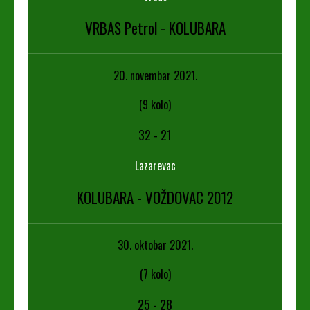
VRBAS Petrol - KOLUBARA
20. novembar 2021.
(9 kolo)
32
-
21
Lazarevac
KOLUBARA - VOŽDOVAC 2012
30. oktobar 2021.
(7 kolo)
25
-
28