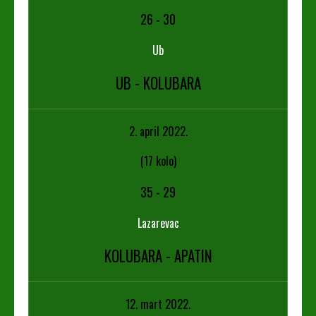
26
-
30
Ub
UB - KOLUBARA
2. april 2022.
(17 kolo)
35
-
29
Lazarevac
KOLUBARA - APATIN
12. mart 2022.