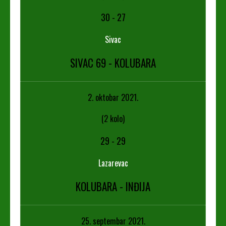
30
-
27
Sivac
SIVAC 69 - KOLUBARA
2. oktobar 2021.
(2 kolo)
29
-
29
Lazarevac
KOLUBARA - INĐIJA
25. septembar 2021.