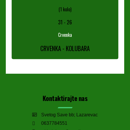
(1 kolo)
31
-
26
Crvenka
CRVENKA - KOLUBARA
Kontaktirajte nas
Svetog Save bb; Lazarevac
0637784551