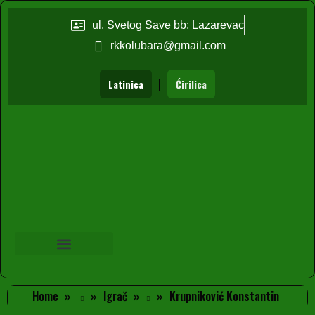
ul. Svetog Save bb; Lazarevac
rkkolubara@gmail.com
|
Latinica
Ćirilica
Home
Igrač
Krupniković Konstantin