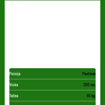
Pozicija
Pivotmen
Visina
200 cm.
Težina
95 kg.