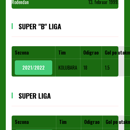
Rođendan
13. februar 1999.
SUPER "B" LIGA
Sezona
Tim
Odigrao
Gol po utakm
2021/2022
KOLUBARA
18
1.5
SUPER LIGA
Sezona
Tim
Odigrao
Gol po utakm