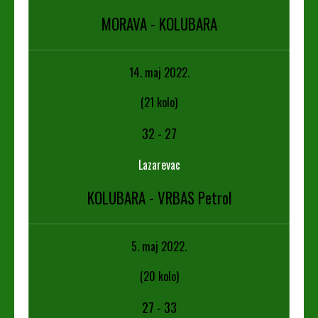
MORAVA - KOLUBARA
14. maj 2022.
(21 kolo)
32
-
27
Lazarevac
KOLUBARA - VRBAS Petrol
5. maj 2022.
(20 kolo)
27
-
33