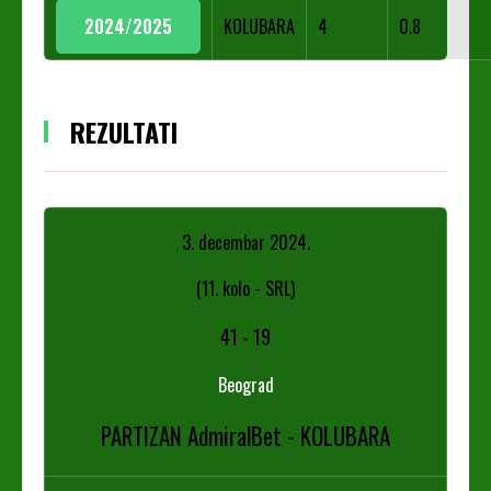
2024/2025
KOLUBARA
4
0.8
REZULTATI
3. decembar 2024.
(11. kolo - SRL)
41
-
19
Beograd
PARTIZAN AdmiralBet - KOLUBARA