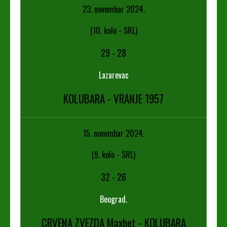
23. novembar 2024.
(10. kolo - SRL)
29
-
28
Lazarevac
KOLUBARA - VRANJE 1957
15. novembar 2024.
(9. kolo - SRL)
32
-
26
Beograd.
CRVENA ZVEZDA Maxbet - KOLUBARA