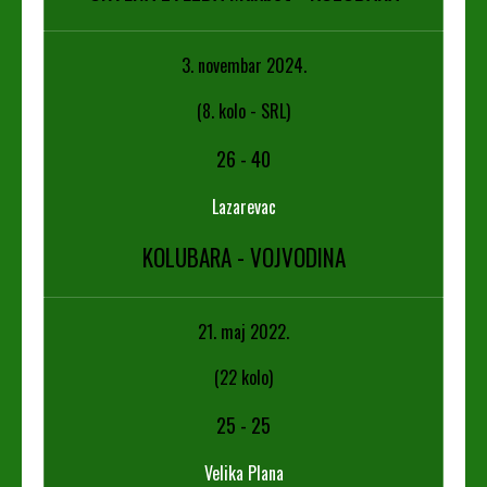
3. novembar 2024.
(8. kolo - SRL)
26
-
40
Lazarevac
KOLUBARA - VOJVODINA
21. maj 2022.
(22 kolo)
25
-
25
Velika Plana