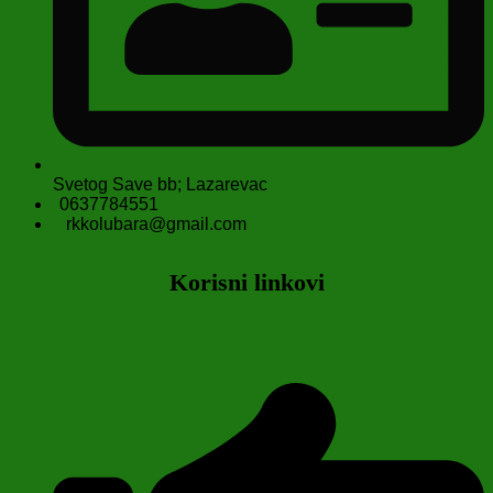
Svetog Save bb; Lazarevac
0637784551
rkkolubara@gmail.com
Korisni linkovi