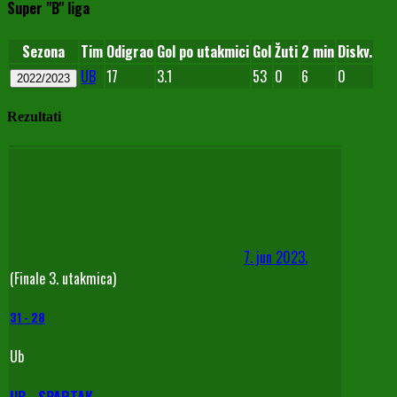
Super "B" liga
Sezona
Tim
Odigrao
Gol po utakmici
Gol
Žuti
2 min
Diskv.
UB
17
3.1
53
0
6
0
2022/2023
Rezultati
7. jun 2023.
(Finale 3. utakmica)
31
-
28
Ub
UB - SPARTAK