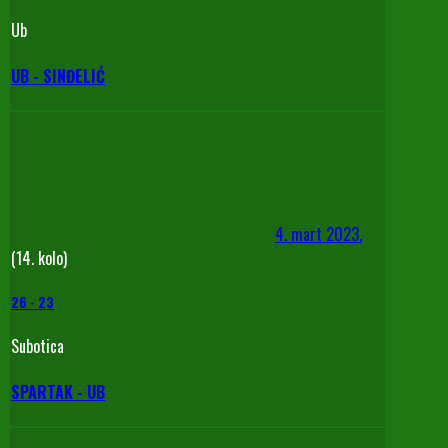
Ub
UB - SINĐELIĆ
4. mart 2023.
(14. kolo)
26
-
23
Subotica
SPARTAK - UB