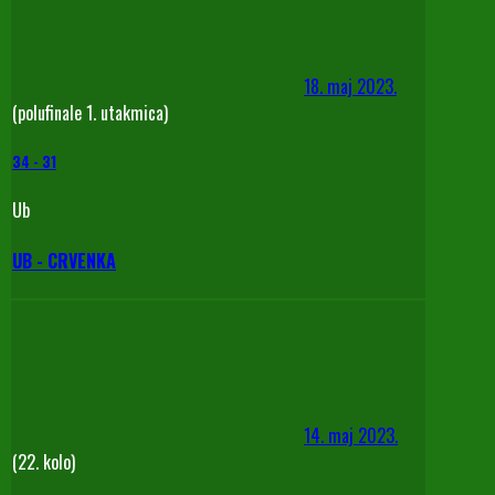
18. maj 2023.
(polufinale 1. utakmica)
34
-
31
Ub
UB - CRVENKA
14. maj 2023.
(22. kolo)