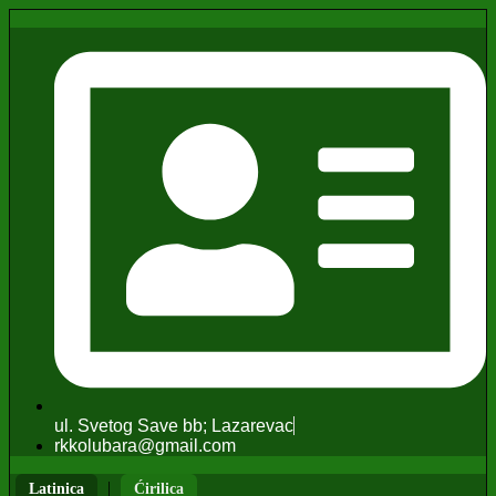
ul. Svetog Save bb; Lazarevac
rkkolubara@gmail.com
|
Latinica
Ćirilica