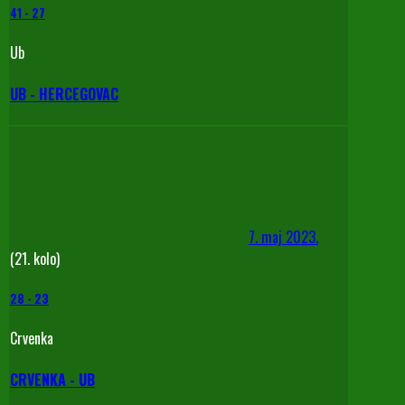
41
-
27
Ub
UB - HERCEGOVAC
7. maj 2023.
(21. kolo)
28
-
23
Crvenka
CRVENKA - UB