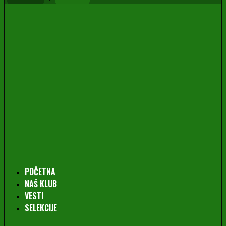
POČETNA
NAŠ KLUB
VESTI
SELEKCIJE