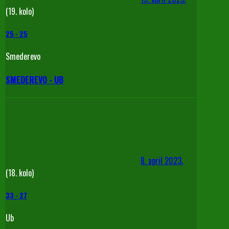
(19. kolo)
25
-
25
Smederevo
SMEDEREVO - UB
8. april 2023.
(18. kolo)
33
-
27
Ub