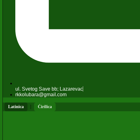
ul. Svetog Save bb; Lazarevac
rkkolubara@gmail.com
|
Latinica
Ćirilica