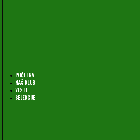
POČETNA
NAŠ KLUB
VESTI
SELEKCIJE