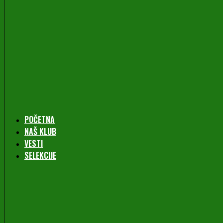
POČETNA
NAŠ KLUB
VESTI
SELEKCIJE