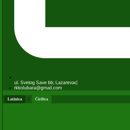
ul. Svetog Save bb; Lazarevac
rkkolubara@gmail.com
|
Latinica
Ćirilica