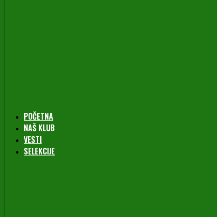
POČETNA
NAŠ KLUB
VESTI
SELEKCIJE