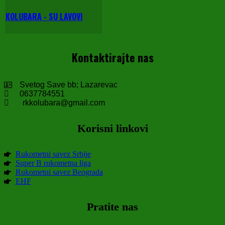
KOLUBARA - SU LAVOVI
Kontaktirajte nas
Svetog Save bb; Lazarevac
0637784551
rkkolubara@gmail.com
Korisni linkovi
Rukometni savez Srbije
Super B rukometna liga
Rukometni savez Beograda
EHF
Pratite nas