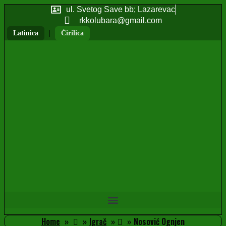
ul. Svetog Save bb; Lazarevac
rkkolubara@gmail.com
|
Latinica
Ćirilica
Home
Igrač
Nosović Ognjen