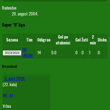
Rođendan
20. avgust 2004.
Super "B" liga
Gol po
2
Sezona
Tim
Odigrao
Gol
Žuti
Diskv.
utakmici
min
SU
14
0.0
0
0
1
0
2023/2024
LAVOVI
Rezultati
5. april 2024.
(22. kolo)
35
-
27
Vrbas