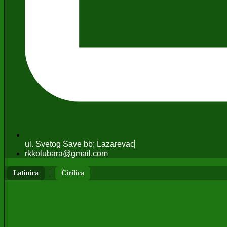
ul. Svetog Save bb; Lazarevac
rkkolubara@gmail.com
|
Latinica
Ćirilica