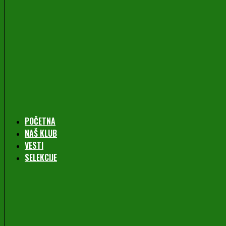
POČETNA
NAŠ KLUB
VESTI
SELEKCIJE