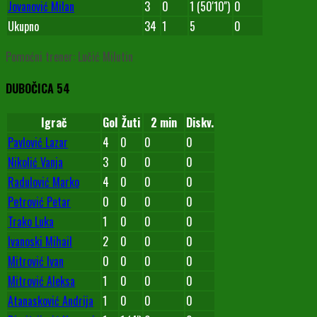
Jovanović Milan
3
0
1 (50'10'')
0
Ukupno
34
1
5
0
Pomoćni trener: Lučić Milutin
DUBOČICA 54
Igrač
Gol
Žuti
2 min
Diskv.
Pavlović Lazar
4
0
0
0
Nikolić Vanja
3
0
0
0
Radulović Marko
4
0
0
0
Petrović Petar
0
0
0
0
Trako Luka
1
0
0
0
Ivanoski Mihail
2
0
0
0
Mitrović Ivan
0
0
0
0
Mitrović Aleksa
1
0
0
0
Atanasković Andrija
1
0
0
0