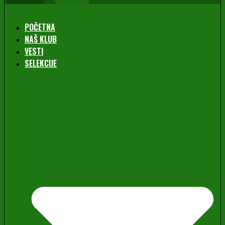
POČETNA
NAŠ KLUB
VESTI
SELEKCIJE