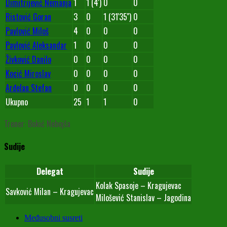
Dimitrijević Nemanja
1
1 (4')
0
0
Ristović Goran
3
0
1 (31'35'')
0
Pavlović Miloš
4
0
0
0
Pavlović Aleksandar
1
0
0
0
Živković Danilo
0
0
0
0
Kocić Miroslav
0
0
0
0
Arđelan Stefan
0
0
0
0
Ukupno
25
1
1
0
Trener: Bokić Nebojša
Sudije
Delegat
Sudije
Kolak Spasoje – Kragujevac
Savković Milan – Kragujevac
Milošević Stanislav – Jagodina
Međusobni susreti