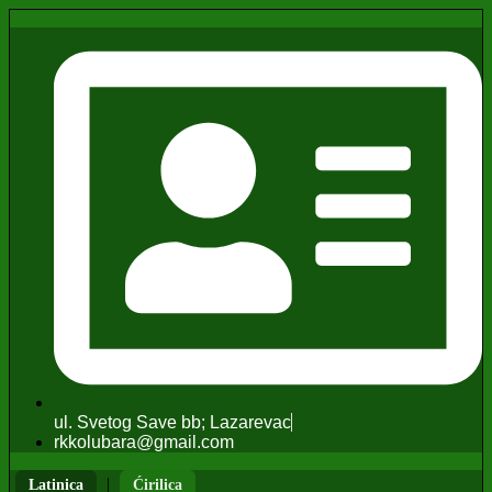
ul. Svetog Save bb; Lazarevac
rkkolubara@gmail.com
|
Latinica
Ćirilica