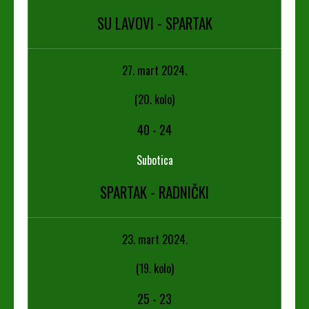
SU LAVOVI - SPARTAK
27. mart 2024.
(20. kolo)
40
-
24
Subotica
SPARTAK - RADNIČKI
23. mart 2024.
(19. kolo)
25
-
23