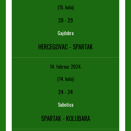
(15. kolo)
20
-
29
Gajdobra
HERCEGOVAC - SPARTAK
14. februar 2024.
(14. kolo)
24
-
24
Subotica
SPARTAK - KOLUBARA