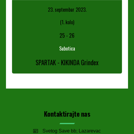
23. septembar 2023.
(1. kolo)
25
-
26
Subotica
SPARTAK - KIKINDA Grindex
Kontaktirajte nas
Svetog Save bb; Lazarevac