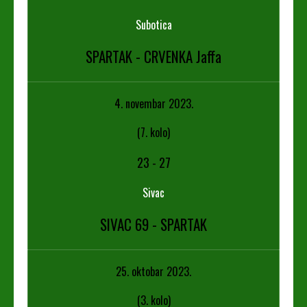
Subotica
SPARTAK - CRVENKA Jaffa
4. novembar 2023.
(7. kolo)
23
-
27
Sivac
SIVAC 69 - SPARTAK
25. oktobar 2023.
(3. kolo)