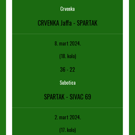
Crvenka
CRVENKA Jaffa - SPARTAK
8. mart 2024.
(18. kolo)
36
-
22
Subotica
SPARTAK - SIVAC 69
2. mart 2024.
(17. kolo)