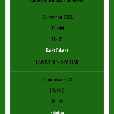
30. novembar 2023.
(11. kolo)
21
-
31
Bačka Palanka
LAVOVI BP - SPARTAK
26. novembar 2023.
(10. kolo)
32
-
23
Subotica