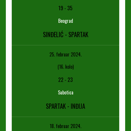
19
-
35
Beograd
SINĐELIĆ - SPARTAK
25. februar 2024.
(16. kolo)
22
-
23
Subotica
SPARTAK - INĐIJA
18. februar 2024.