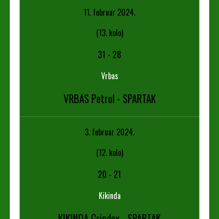
11. februar 2024.
(13. kolo)
31
-
28
Vrbas
VRBAS Petrol - SPARTAK
3. februar 2024.
(12. kolo)
20
-
21
Kikinda
KIKINDA Grindex - SPARTAK