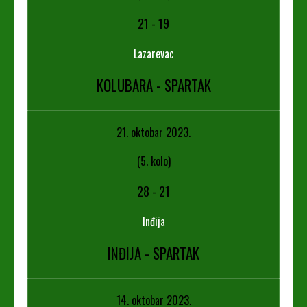
21
-
19
Lazarevac
KOLUBARA - SPARTAK
21. oktobar 2023.
(5. kolo)
28
-
21
Inđija
INĐIJA - SPARTAK
14. oktobar 2023.