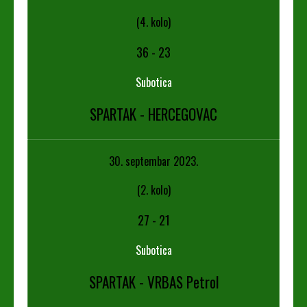
(4. kolo)
36
-
23
Subotica
SPARTAK - HERCEGOVAC
30. septembar 2023.
(2. kolo)
27
-
21
Subotica
SPARTAK - VRBAS Petrol