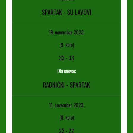
SPARTAK - SU LAVOVI
19. novembar 2023.
(9. kolo)
33
-
33
Obrenovac
RADNIČKI - SPARTAK
11. novembar 2023.
(8. kolo)
22
-
22