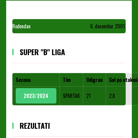
Rođendan
6. decembar 2001.
SUPER "B" LIGA
Sezona
Tim
Odigrao
Gol po utakmi
2023/2024
SPARTAK
21
2.8
REZULTATI