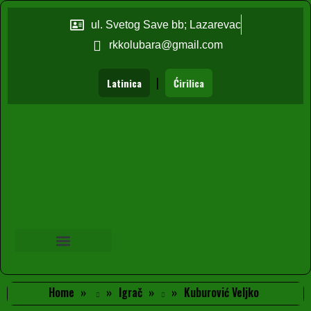
ul. Svetog Save bb; Lazarevac
rkkolubara@gmail.com
|
Latinica
Ćirilica
Home
Igrač
Kuburović Veljko