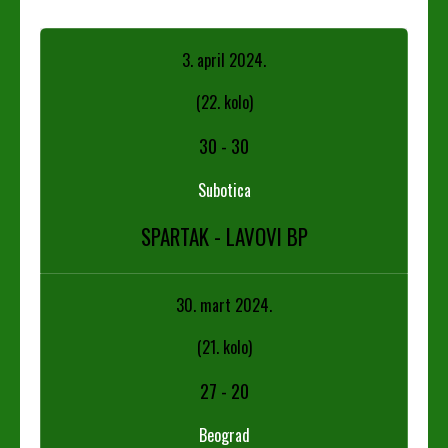
3. april 2024.
(22. kolo)
30
-
30
Subotica
SPARTAK - LAVOVI BP
30. mart 2024.
(21. kolo)
27
-
20
Beograd