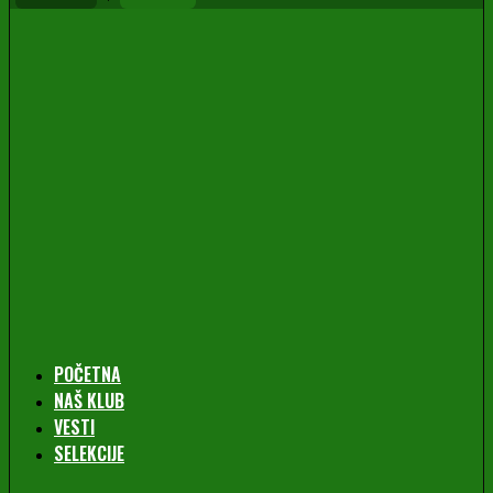
POČETNA
NAŠ KLUB
VESTI
SELEKCIJE