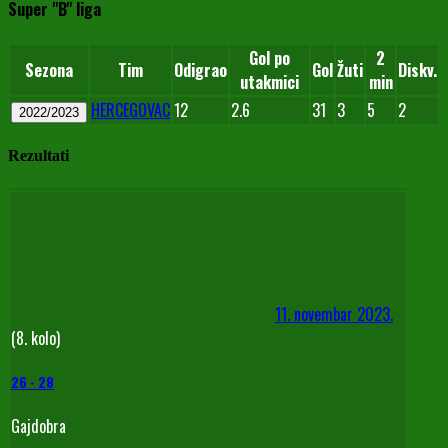
Super "B" liga
Gol po
2
Sezona
Tim
Odigrao
Gol
Žuti
Diskv.
utakmici
min
HERCEGOVAC
12
2.6
31
3
5
2
2022/2023
Rezultati
11. novembar 2023.
(8. kolo)
26
-
28
Gajdobra