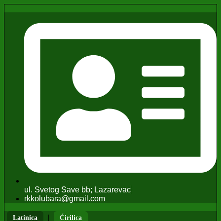
ul. Svetog Save bb; Lazarevac
rkkolubara@gmail.com
|
Latinica
Ćirilica