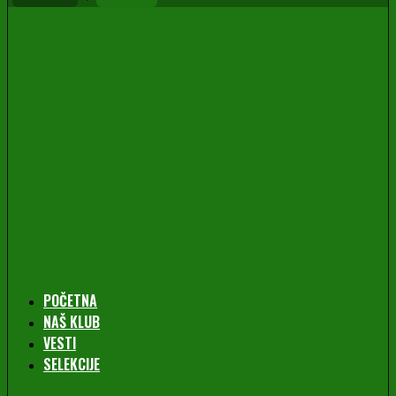
POČETNA
NAŠ KLUB
VESTI
SELEKCIJE