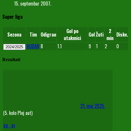
15. septembar 2007.
Super liga
Gol po
2
Sezona
Tim
Odigrao
Gol
Žuti
Diskv.
utakmici
min
RUDAR
8
1.1
9
1
2
0
2024/2025
Rezultati
21. maj 2025.
(5. kolo Plej aut)
33
-
31