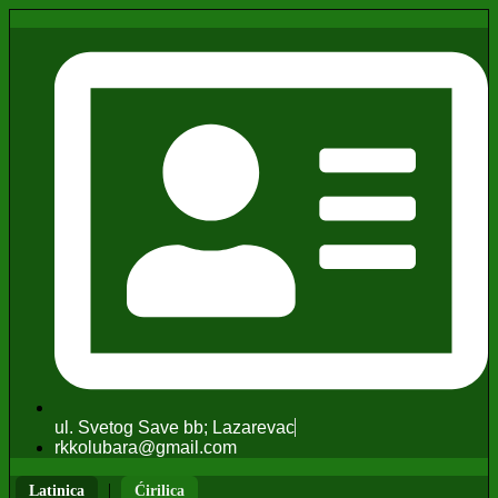
ul. Svetog Save bb; Lazarevac
rkkolubara@gmail.com
|
Latinica
Ćirilica