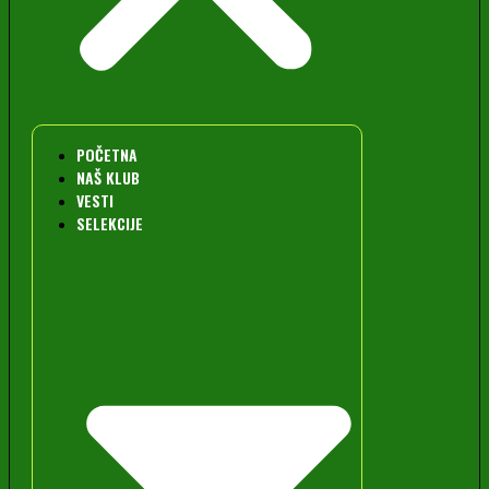
POČETNA
NAŠ KLUB
VESTI
SELEKCIJE