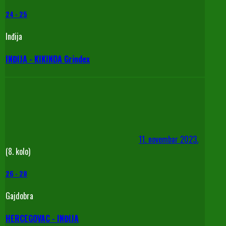
24
-
25
Inđija
INĐIJA - KIKINDA Grindex
11. novembar 2023.
(8. kolo)
26
-
28
Gajdobra
HERCEGOVAC - INĐIJA