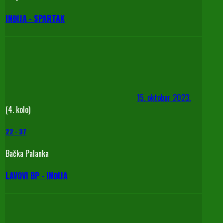
INĐIJA - SPARTAK
15. oktobar 2023.
(4. kolo)
22
-
37
Bačka Palanka
LAVOVI BP - INĐIJA