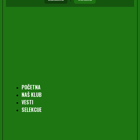
POČETNA
NAŠ KLUB
VESTI
SELEKCIJE