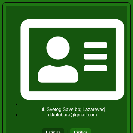
ul. Svetog Save bb; Lazarevac
rkkolubara@gmail.com
|
Latinica
Ćirilica