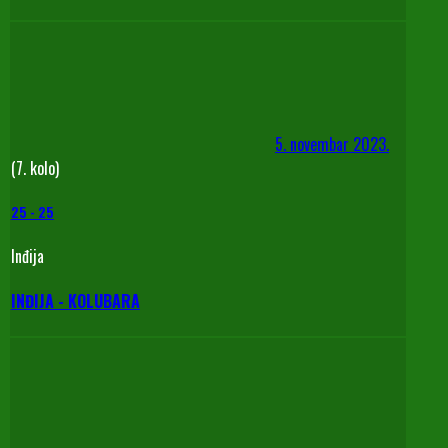
5. novembar 2023.
(7. kolo)
25
-
25
Inđija
INĐIJA - KOLUBARA