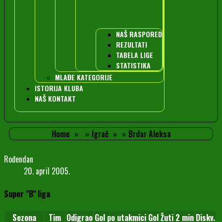
NAŠ RASPORED
REZULTATI
TABELA LIGE
STATISTIKA
MLAĐE KATEGORIJE
ISTORIJA KLUBA
NAŠ KONTAKT
Home
Igrač
Brdar Aleksa
Rođendan
20. april 2005.
Super "B" liga
Sezona
Tim
Odigrao
Gol po utakmici
Gol
Žuti
2 min
Diskv.