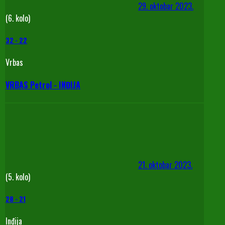
29. oktobar 2023.
(6. kolo)
32
-
22
Vrbas
VRBAS Petrol - INĐIJA
21. oktobar 2023.
(5. kolo)
28
-
21
Inđija