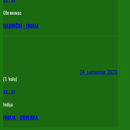
Obrenovac
RADNIČKI - INĐIJA
24. septembar 2023.
(1. kolo)
32
-
31
Inđija
INĐIJA - CRVENKA