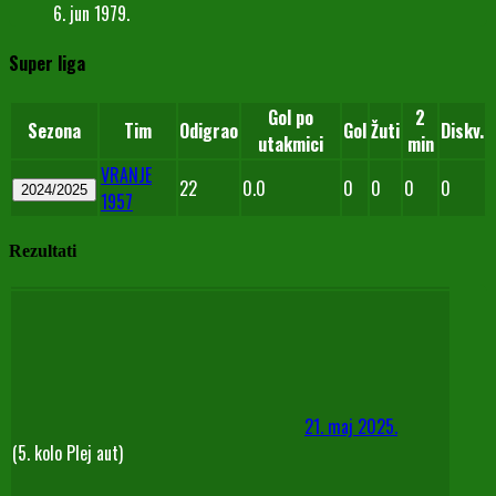
6. jun 1979.
Super liga
Gol po
2
Sezona
Tim
Odigrao
Gol
Žuti
Diskv.
utakmici
min
VRANJE
22
0.0
0
0
0
0
2024/2025
1957
Rezultati
21. maj 2025.
(5. kolo Plej aut)