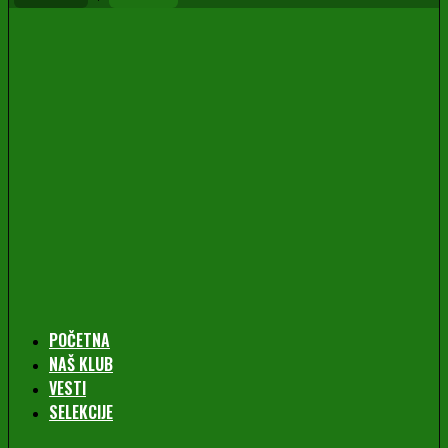
POČETNA
NAŠ KLUB
VESTI
SELEKCIJE