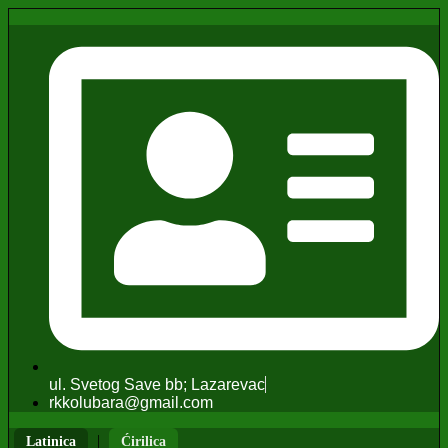
ul. Svetog Save bb; Lazarevac
rkkolubara@gmail.com
|
Latinica
Ćirilica