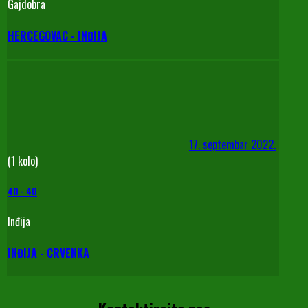
Gajdobra
HERCEGOVAC - INĐIJA
17. septembar 2022.
(1 kolo)
40
-
40
Inđija
INĐIJA - CRVENKA