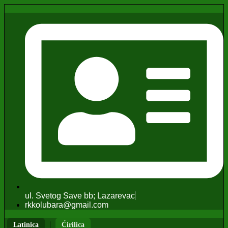
ul. Svetog Save bb; Lazarevac
rkkolubara@gmail.com
|
Latinica
Ćirilica