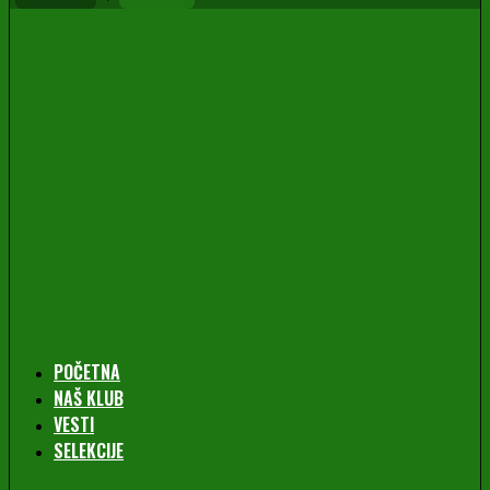
POČETNA
NAŠ KLUB
VESTI
SELEKCIJE