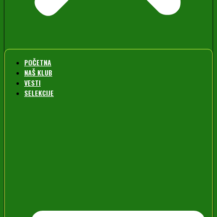
POČETNA
NAŠ KLUB
VESTI
SELEKCIJE