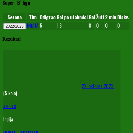
Super "B" liga
Sezona
Tim
Odigrao
Gol po utakmici
Gol
Žuti
2 min
Diskv.
INĐIJA
5
1.6
8
0
0
0
2022/2023
Rezultati
22. oktobar 2022.
(5 kolo)
34
-
33
Inđija
INĐIJA - SPARTAK