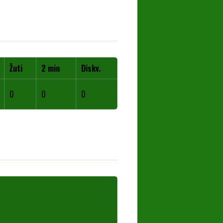
Žuti
2 min
Diskv.
0
0
0