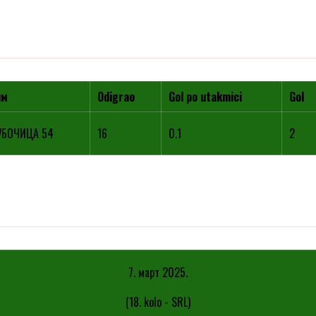
им
Odigrao
Gol po utakmici
Gol
УБОЧИЦА 54
16
0.1
2
7. март 2025.
(18. kolo - SRL)