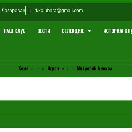
; Лазаревац
rkkolubara@gmail.com
НАШ КЛУБ
ВЕСТИ
СЕЛЕКЦИЈЕ
ИСТОРИЈА КЛ
Хоме
Играч
Митровић Алекса