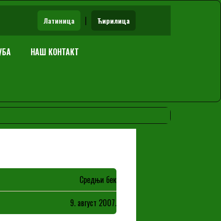
|
Латиница
Ћирилица
УБА
НАШ КОНТАКТ
Средњи бек
9. август 2007.