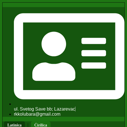
ul. Svetog Save bb; Lazarevac
rkkolubara@gmail.com
|
Latinica
Ćirilica