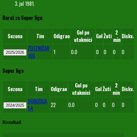
3. jul 1981.
Baraž za Super ligu
Gol po
2
Sezona
Tim
Odigrao
Gol
Žuti
Diskv.
utakmici
min
ŽELEZNIČAR
1
0.0
0
0
0
0
2025/2026
JUG
Super liga
Gol po
2
Sezona
Tim
Odigrao
Gol
Žuti
Diskv.
utakmici
min
DUBOČICA
22
0.0
0
0
0
0
2024/2025
54
Rezultati