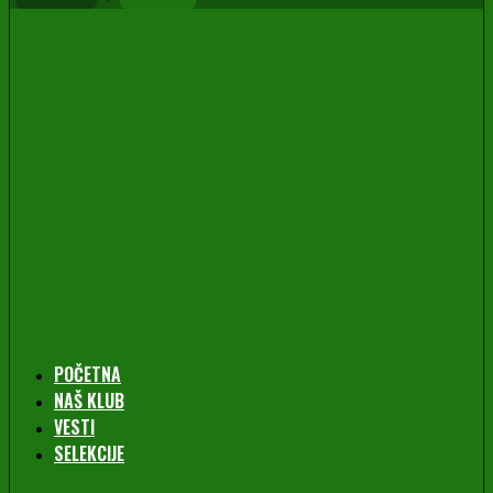
POČETNA
NAŠ KLUB
VESTI
SELEKCIJE