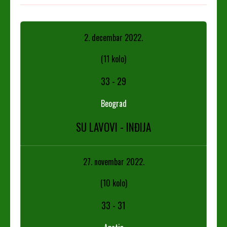
2. decembar 2022.
(11 kolo)
33
-
29
Beograd
SU LAVOVI - INĐIJA
27. novembar 2022.
(10 kolo)
33
-
31