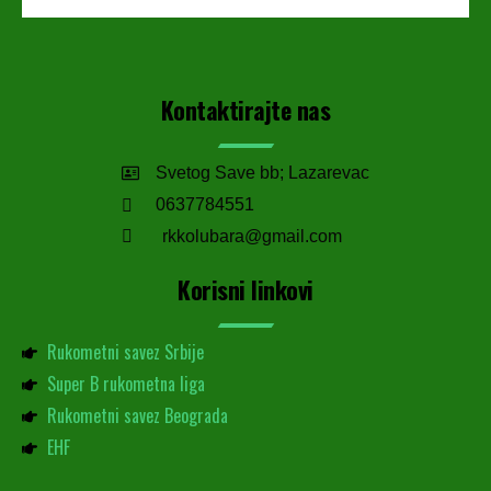
Kontaktirajte nas
Svetog Save bb; Lazarevac
0637784551
rkkolubara@gmail.com
Korisni linkovi
Rukometni savez Srbije
Super B rukometna liga
Rukometni savez Beograda
EHF