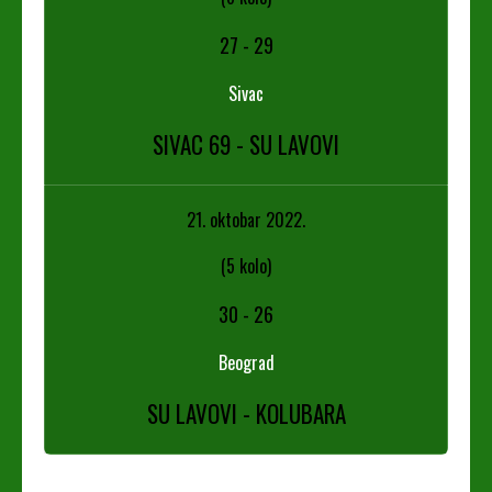
27
-
29
Sivac
SIVAC 69 - SU LAVOVI
21. oktobar 2022.
(5 kolo)
30
-
26
Beograd
SU LAVOVI - KOLUBARA