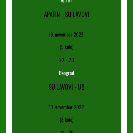
Apatin
APATIN - SU LAVOVI
19. novembar 2022.
(9 kolo)
22
-
23
Beograd
SU LAVOVI - UB
10. novembar 2022.
(8 kolo)
21
-
25