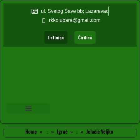
ul. Svetog Save bb; Lazarevac
rkkolubara@gmail.com
|
Latinica
Ćirilica
Home
Igrač
Jelačić Veljko