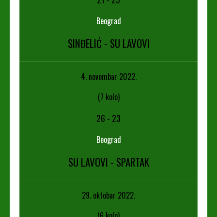
Beograd
SINĐELIĆ - SU LAVOVI
4. novembar 2022.
(7 kolo)
26
-
23
Beograd
SU LAVOVI - SPARTAK
29. oktobar 2022.
(6 kolo)