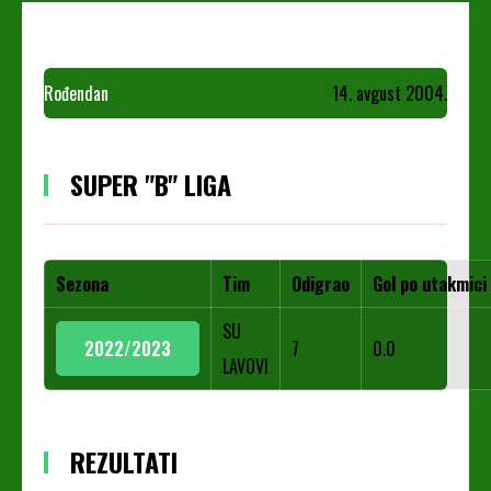
Rođendan
14. avgust 2004.
SUPER "B" LIGA
Sezona
Tim
Odigrao
Gol po utakmici
SU
2022/2023
7
0.0
LAVOVI
REZULTATI