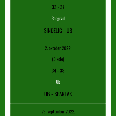
33
-
37
Beograd
SINĐELIĆ - UB
2. oktobar 2022.
(3 kolo)
34
-
38
Ub
UB - SPARTAK
25. septembar 2022.