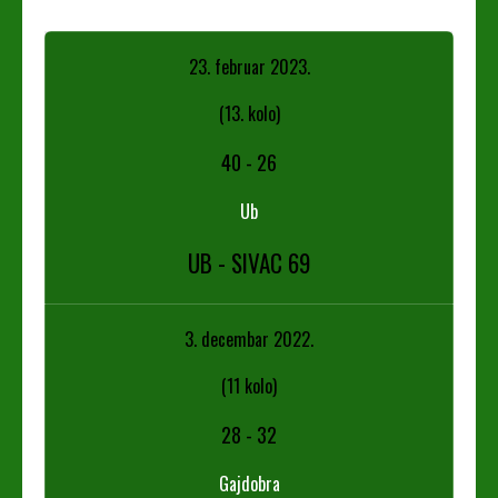
23. februar 2023.
(13. kolo)
40
-
26
Ub
UB - SIVAC 69
3. decembar 2022.
(11 kolo)
28
-
32
Gajdobra