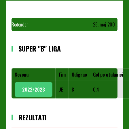
Rođendan
25. maj 2001.
SUPER "B" LIGA
Sezona
Tim
Odigrao
Gol po utakmici
2022/2023
UB
8
0.4
REZULTATI