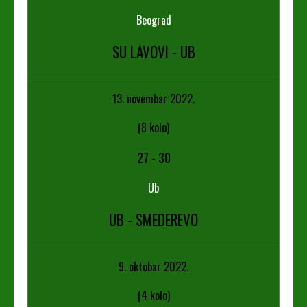
Beograd
SU LAVOVI - UB
13. novembar 2022.
(8 kolo)
27
-
30
Ub
UB - SMEDEREVO
9. oktobar 2022.
(4 kolo)