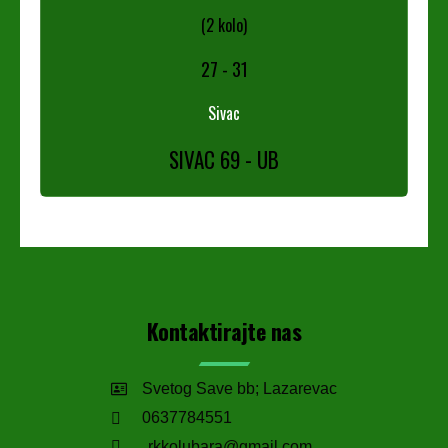
(2 kolo)
27
-
31
Sivac
SIVAC 69 - UB
Kontaktirajte nas
Svetog Save bb; Lazarevac
0637784551
rkkolubara@gmail.com