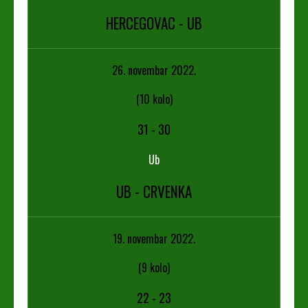
HERCEGOVAC - UB
26. novembar 2022.
(10 kolo)
31
-
30
Ub
UB - CRVENKA
19. novembar 2022.
(9 kolo)
22
-
23