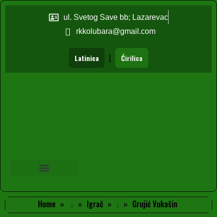
ul. Svetog Save bb; Lazarevac
rkkolubara@gmail.com
|
Latinica
Ćirilica
Home
Igrač
Grujić Vukašin