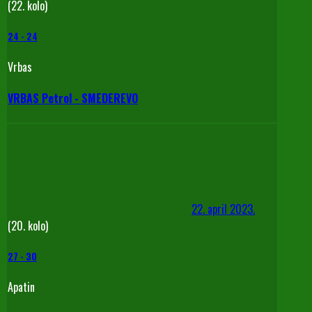
(22. kolo)
24
-
24
Vrbas
VRBAS Petrol - SMEDEREVO
22. april 2023.
(20. kolo)
27
-
30
Apatin