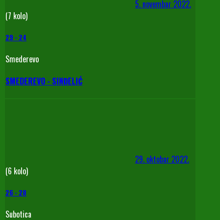
5. novembar 2022.
(7 kolo)
29
-
24
Smederevo
SMEDEREVO - SINĐELIĆ
29. oktobar 2022.
(6 kolo)
26
-
28
Subotica