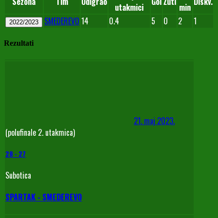
Sezona
Tim
Odigrao
Gol
Žuti
Diskv.
utakmici
min
SMEDEREVO
14
0.4
5
0
2
1
2022/2023
Rezultati
21. maj 2023.
(polufinale 2. utakmica)
28
-
27
Subotica
SPARTAK - SMEDEREVO