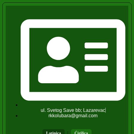
ul. Svetog Save bb; Lazarevac
rkkolubara@gmail.com
|
Latinica
Ćirilica