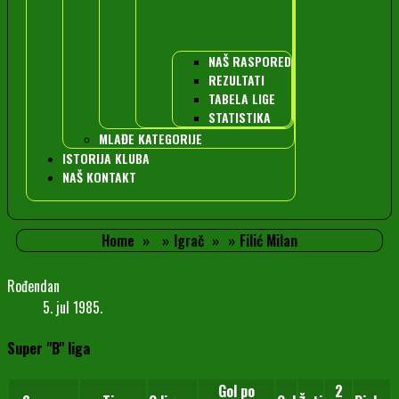
NAŠ RASPORED
REZULTATI
TABELA LIGE
STATISTIKA
MLAĐE KATEGORIJE
ISTORIJA KLUBA
NAŠ KONTAKT
Home
Igrač
Filić Milan
Rođendan
5. jul 1985.
Super "B" liga
Gol po
2