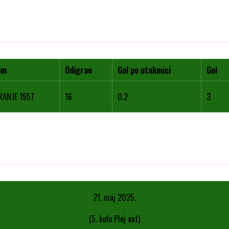
im
Odigrao
Gol po utakmici
Gol
RANJE 1957
16
0.2
3
21. maj 2025.
(5. kolo Plej aut)