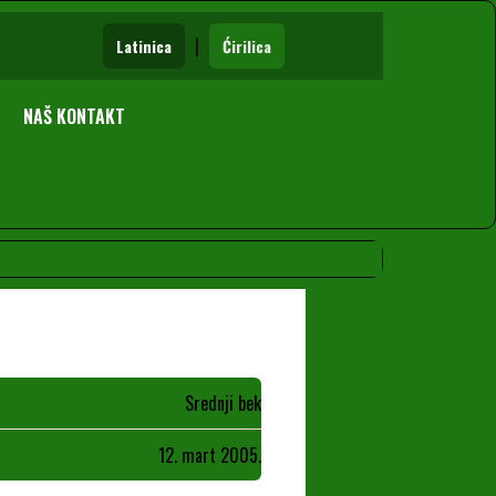
|
Latinica
Ćirilica
NAŠ KONTAKT
Srednji bek
12. mart 2005.