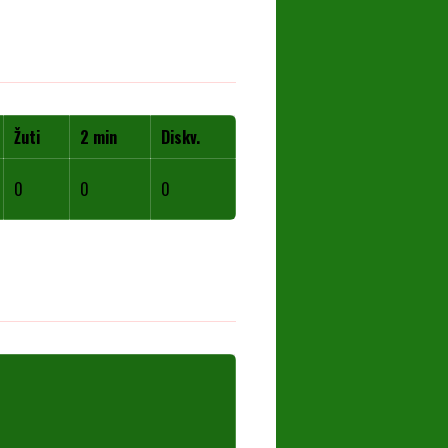
Žuti
2 min
Diskv.
0
0
0