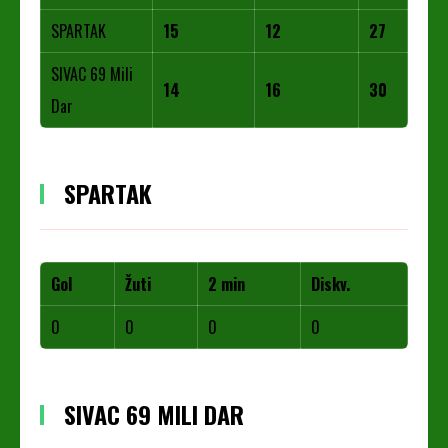
SPARTAK
15
12
27
SIVAC 69 Mili
14
16
30
Dar
SPARTAK
Gol
Žuti
2 min
Diskv.
0
0
0
0
SIVAC 69 MILI DAR