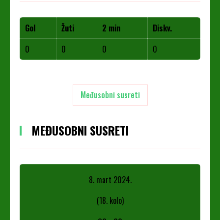
Gol
Žuti
2 min
Diskv.
0
0
0
0
Međusobni susreti
MEĐUSOBNI SUSRETI
8. mart 2024.
(18. kolo)