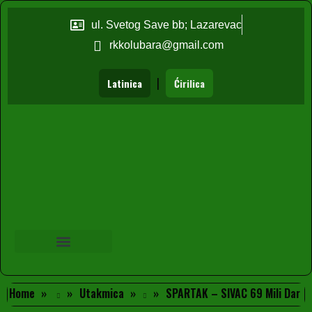
ul. Svetog Save bb; Lazarevac
rkkolubara@gmail.com
|
Latinica
Ćirilica
Home
Utakmica
SPARTAK – SIVAC 69 Mili Dar