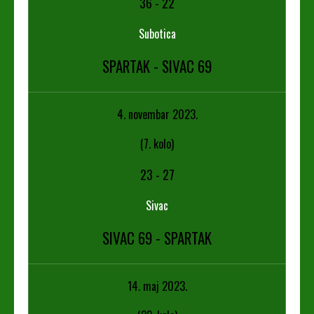
36
-
22
Subotica
SPARTAK - SIVAC 69
4. novembar 2023.
(7. kolo)
23
-
27
Sivac
SIVAC 69 - SPARTAK
14. maj 2023.