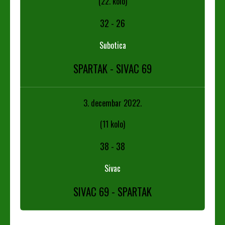
(22. kolo)
32
-
26
Subotica
SPARTAK - SIVAC 69
3. decembar 2022.
(11 kolo)
38
-
38
Sivac
SIVAC 69 - SPARTAK