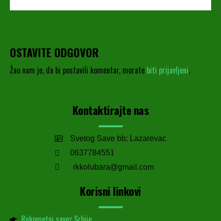
OSTAVITE ODGOVOR
Žao nam je, da bi postavili komentar, morate
biti prijavljeni
.
Kontaktirajte nas
Svetog Save bb; Lazarevac
0637784551
rkkolubara@gmail.com
Korisni linkovi
Rukometni savez Srbije