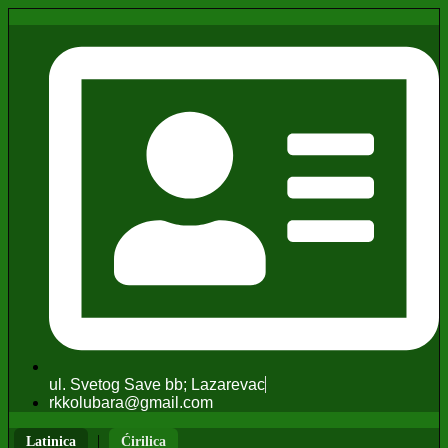
ul. Svetog Save bb; Lazarevac
rkkolubara@gmail.com
|
Latinica
Ćirilica