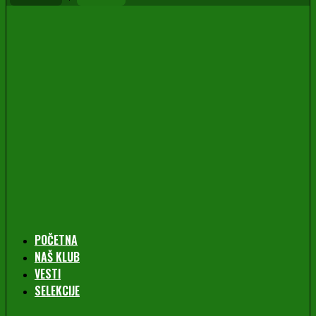
POČETNA
NAŠ KLUB
VESTI
SELEKCIJE