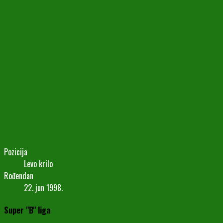
Pozicija
Levo krilo
Rođendan
22. jun 1998.
Super "B" liga