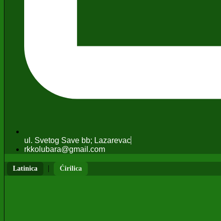
ul. Svetog Save bb; Lazarevac
rkkolubara@gmail.com
|
Latinica
Ćirilica