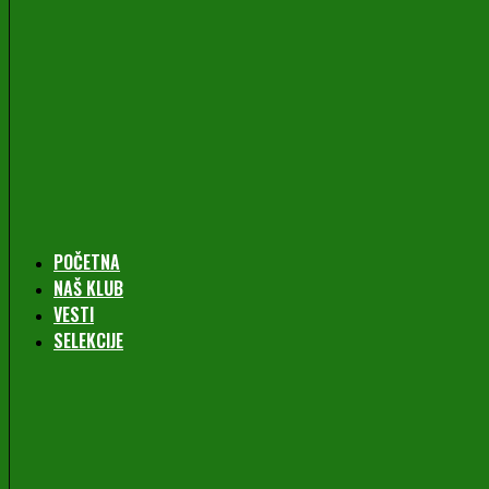
POČETNA
NAŠ KLUB
VESTI
SELEKCIJE