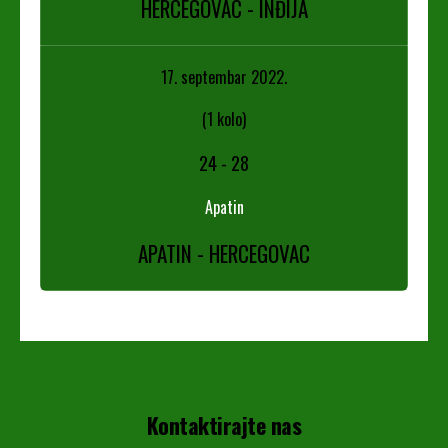
HERCEGOVAC - INĐIJA
17. septembar 2022.
(1 kolo)
24
-
28
Apatin
APATIN - HERCEGOVAC
Kontaktirajte nas