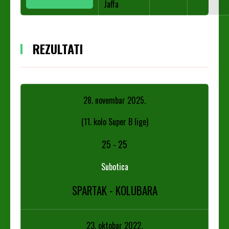
Jaffa
REZULTATI
28. novembar 2025.
(11. kolo Super B lige)
25
-
25
Subotica
SPARTAK - KOLUBARA
23. oktobar 2022.