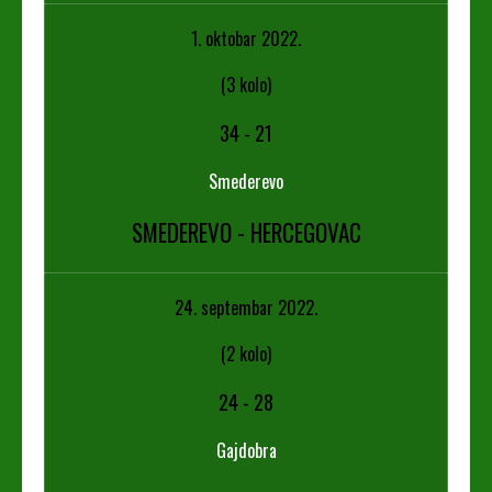
1. oktobar 2022.
(3 kolo)
34
-
21
Smederevo
SMEDEREVO - HERCEGOVAC
24. septembar 2022.
(2 kolo)
24
-
28
Gajdobra