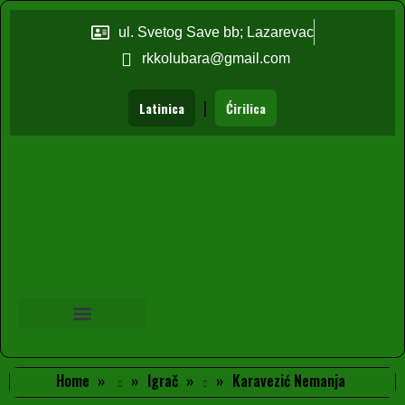
ul. Svetog Save bb; Lazarevac
rkkolubara@gmail.com
|
Latinica
Ćirilica
Home
Igrač
Karavezić Nemanja