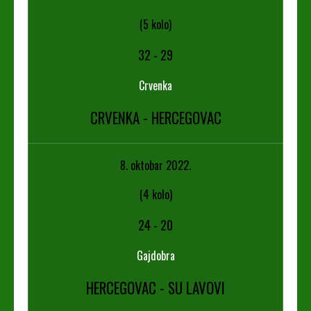
(5 kolo)
32
-
29
Crvenka
CRVENKA - HERCEGOVAC
8. oktobar 2022.
(4 kolo)
24
-
20
Gajdobra
HERCEGOVAC - SU LAVOVI