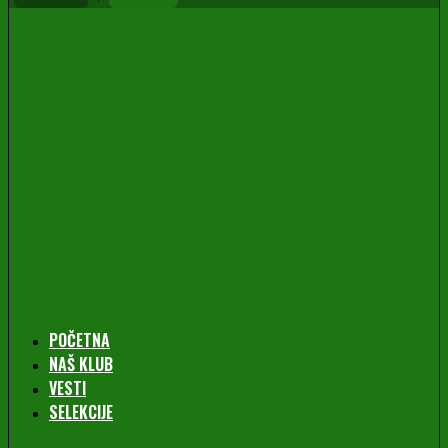
POČETNA
NAŠ KLUB
VESTI
SELEKCIJE