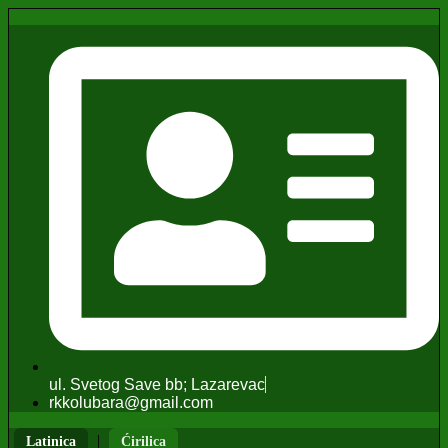
ul. Svetog Save bb; Lazarevac
rkkolubara@gmail.com
|
Latinica
Ćirilica