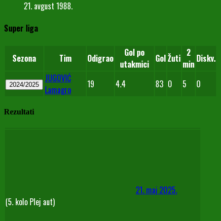
21. avgust 1988.
Super liga
Gol po
2
Sezona
Tim
Odigrao
Gol
Žuti
Diskv.
utakmici
min
JUGOVIĆ
19
4.4
83
0
5
0
2024/2025
Lamagro
Rezultati
21. maj 2025.
(5. kolo Plej aut)