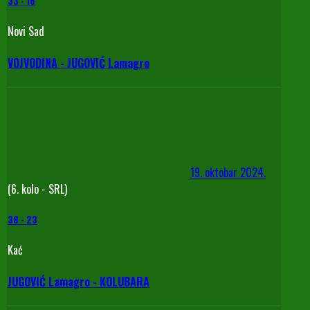
33
-
16
Novi Sad
VOJVODINA - JUGOVIĆ Lamagro
19. oktobar 2024.
(6. kolo - SRL)
38
-
23
Kać
JUGOVIĆ Lamagro - KOLUBARA