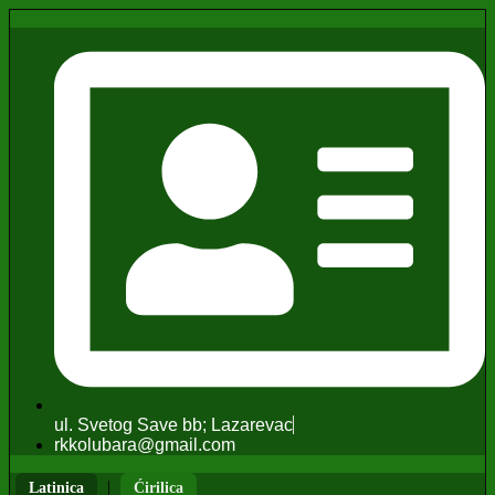
ul. Svetog Save bb; Lazarevac
rkkolubara@gmail.com
|
Latinica
Ćirilica