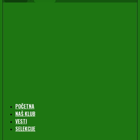
POČETNA
NAŠ KLUB
VESTI
SELEKCIJE