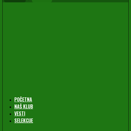
POČETNA
NAŠ KLUB
VESTI
SELEKCIJE