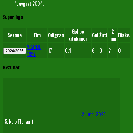
4. avgust 2004.
Super liga
Gol po
2
Sezona
Tim
Odigrao
Gol
Žuti
Diskv.
utakmici
min
VRANJE
17
0.4
6
0
2
0
2024/2025
1957
Rezultati
21. maj 2025.
(5. kolo Plej aut)