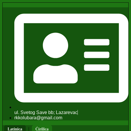
ul. Svetog Save bb; Lazarevac
rkkolubara@gmail.com
|
Latinica
Ćirilica