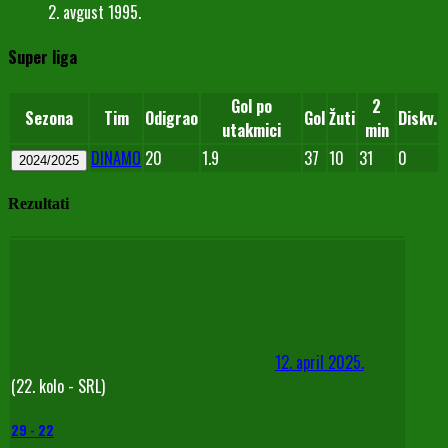
2. avgust 1995.
Super liga
Gol po
2
Sezona
Tim
Odigrao
Gol
Žuti
Diskv.
utakmici
min
DINAMO
20
1.9
37
10
31
0
2024/2025
Rezultati
12. april 2025.
(22. kolo - SRL)
29
-
22