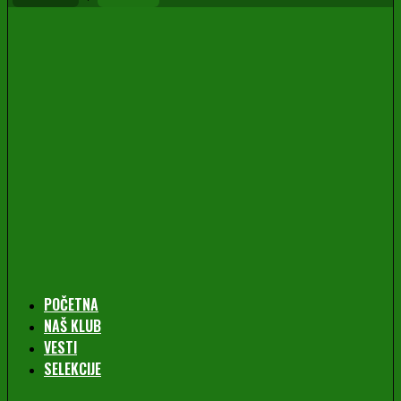
POČETNA
NAŠ KLUB
VESTI
SELEKCIJE