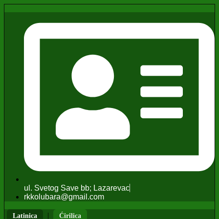
ul. Svetog Save bb; Lazarevac
rkkolubara@gmail.com
|
Latinica
Ćirilica