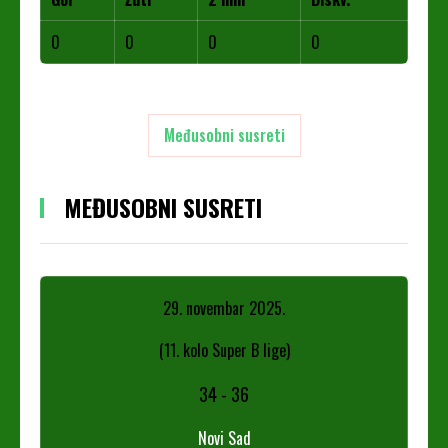
0
0
0
0
Međusobni susreti
MEĐUSOBNI SUSRETI
29. novembar 2025.
(11. kolo Super B lige)
34
-
36
Novi Sad