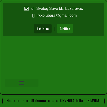
ul. Svetog Save bb; Lazarevac
rkkolubara@gmail.com
|
Latinica
Ćirilica
Home
Utakmica
CRVENKA Jaffa – SLAVIJA