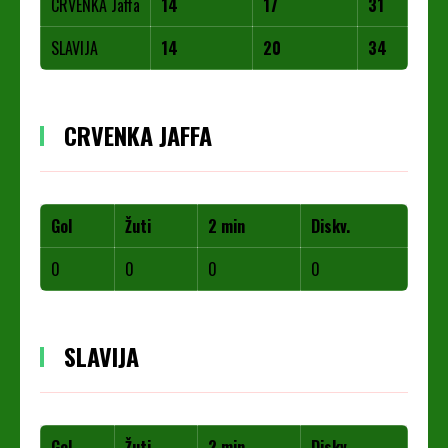
CRVENKA Jaffa
14
17
31
SLAVIJA
14
20
34
CRVENKA JAFFA
Gol
Žuti
2 min
Diskv.
0
0
0
0
SLAVIJA
Gol
Žuti
2 min
Diskv.