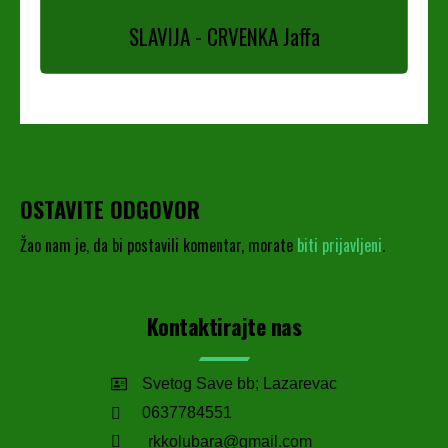
SLAVIJA - CRVENKA Jaffa
OSTAVITE ODGOVOR
Žao nam je, da bi postavili komentar, morate
biti prijavljeni
.
Kontaktirajte nas
Svetog Save bb; Lazarevac
0637784551
rkkolubara@gmail.com