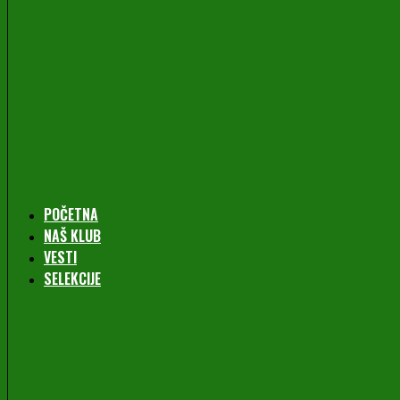
POČETNA
NAŠ KLUB
VESTI
SELEKCIJE