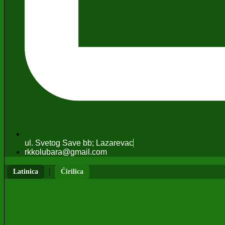
ul. Svetog Save bb; Lazarevac
rkkolubara@gmail.com
|
Latinica
Ćirilica