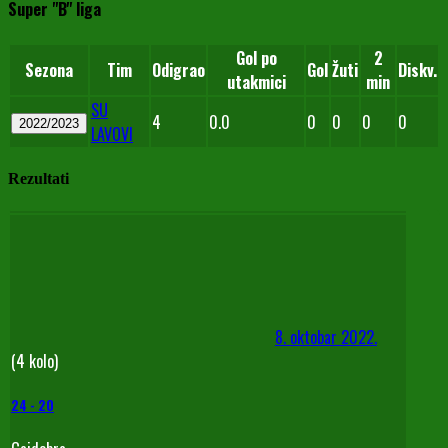
Super "B" liga
Gol po
2
Sezona
Tim
Odigrao
Gol
Žuti
Diskv.
utakmici
min
SU
4
0.0
0
0
0
0
2022/2023
LAVOVI
Rezultati
8. oktobar 2022.
(4 kolo)
24
-
20