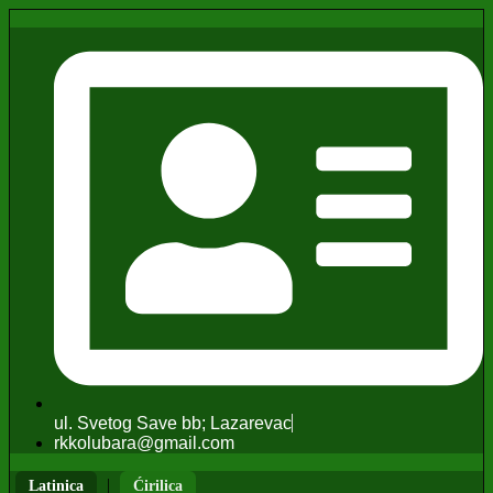
ul. Svetog Save bb; Lazarevac
rkkolubara@gmail.com
|
Latinica
Ćirilica