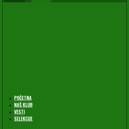
POČETNA
NAŠ KLUB
VESTI
SELEKCIJE