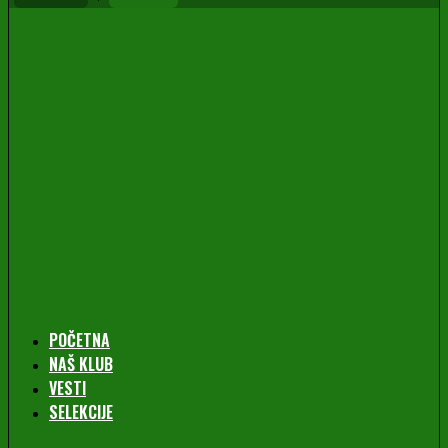
POČETNA
NAŠ KLUB
VESTI
SELEKCIJE