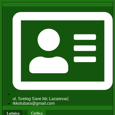
ul. Svetog Save bb; Lazarevac
rkkolubara@gmail.com
|
Latinica
Ćirilica