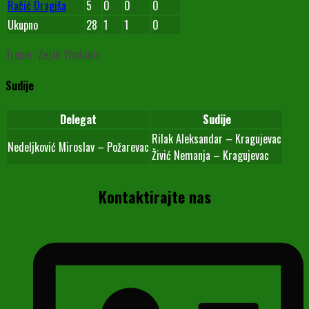
Račić Dragiša
5
0
0
0
Ukupno
28
1
1
0
Trener: Zejak Vladimir
Sudije
Delegat
Sudije
Rilak Aleksandar – Kragujevac
Nedeljković Miroslav – Požarevac
Živić Nemanja – Kragujevac
Kontaktirajte nas