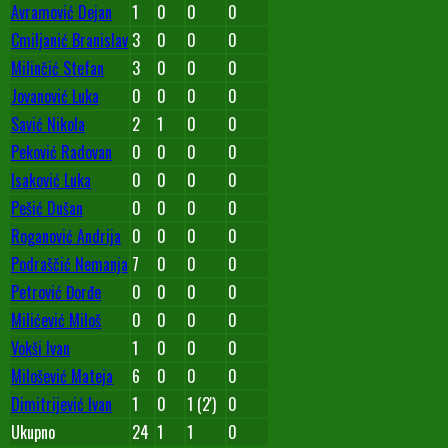
Avramović Dejan
1
0
0
0
Cmiljanić Branislav
3
0
0
0
Milinčić Stefan
3
0
0
0
Jovanović Luka
0
0
0
0
Savić Nikola
2
1
0
0
Peković Radovan
0
0
0
0
Isaković Luka
0
0
0
0
Pešić Dušan
0
0
0
0
Roganović Andrija
0
0
0
0
Podraščić Nemanja
7
0
0
0
Petrović Đorđe
0
0
0
0
Milićević Miloš
0
0
0
0
Vokši Ivan
1
0
0
0
Milošević Mateja
6
0
0
0
Dimitrijević Ivan
1
0
1 (2')
0
Ukupno
24
1
1
0