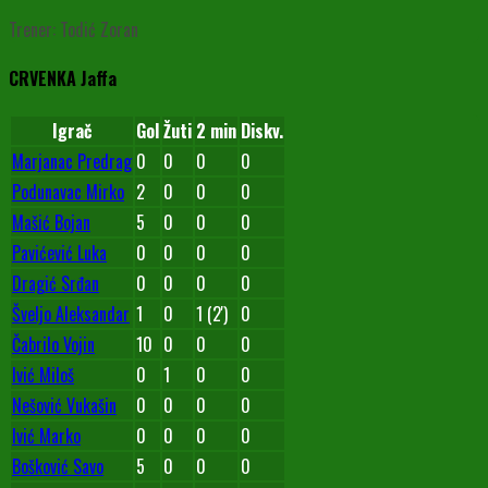
Trener: Todić Zoran
CRVENKA Jaffa
Igrač
Gol
Žuti
2 min
Diskv.
Marjanac Predrag
0
0
0
0
Podunavac Mirko
2
0
0
0
Mašić Bojan
5
0
0
0
Pavićević Luka
0
0
0
0
Dragić Srđan
0
0
0
0
Šveljo Aleksandar
1
0
1 (2')
0
Čabrilo Vojin
10
0
0
0
Ivić Miloš
0
1
0
0
Nešović Vukašin
0
0
0
0
Ivić Marko
0
0
0
0
Bošković Savo
5
0
0
0