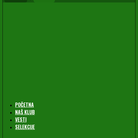
POČETNA
NAŠ KLUB
VESTI
SELEKCIJE