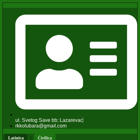
ul. Svetog Save bb; Lazarevac
rkkolubara@gmail.com
|
Latinica
Ćirilica