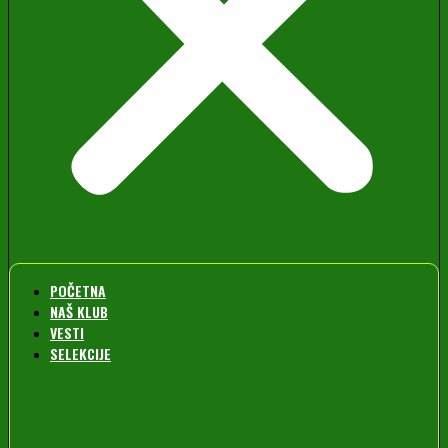
POČETNA
NAŠ KLUB
VESTI
SELEKCIJE