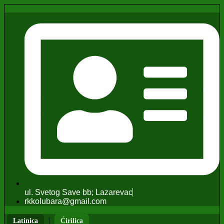
ul. Svetog Save bb; Lazarevac
rkkolubara@gmail.com
|
Latinica
Ćirilica