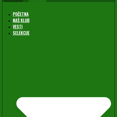
POČETNA
NAŠ KLUB
VESTI
SELEKCIJE