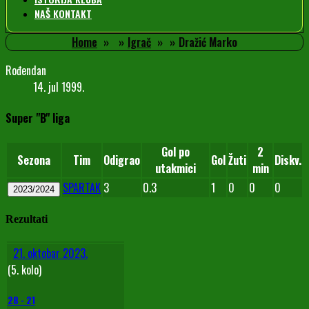
NAŠ KONTAKT
Home
Igrač
Dražić Marko
Rođendan
14. jul 1999.
Super "B" liga
Gol po
2
Sezona
Tim
Odigrao
Gol
Žuti
Diskv.
utakmici
min
SPARTAK
3
0.3
1
0
0
0
2023/2024
Rezultati
21. oktobar 2023.
(5. kolo)
28
-
21