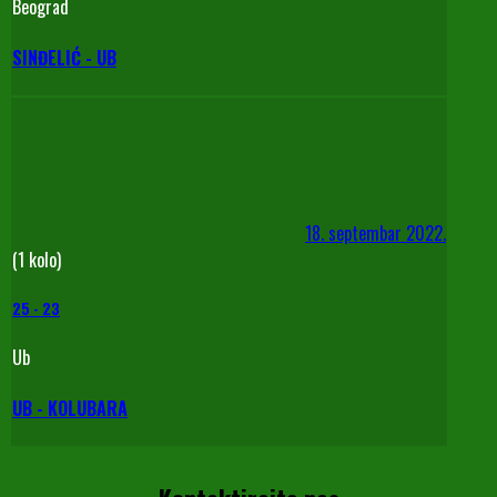
Beograd
SINĐELIĆ - UB
18. septembar 2022.
(1 kolo)
25
-
23
Ub
UB - KOLUBARA