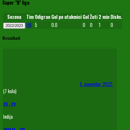
Super "B" liga
Sezona
Tim
Odigrao
Gol po utakmici
Gol
Žuti
2 min
Diskv.
UB
5
0.0
0
0
1
0
2022/2023
Rezultati
5. novembar 2022.
(7 kolo)
25
-
29
Inđija
INĐIJA - UB