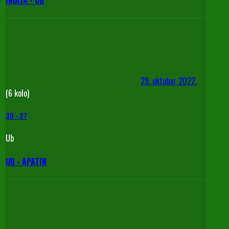
29. oktobar 2022.
(6 kolo)
30
-
27
Ub
UB - APATIN