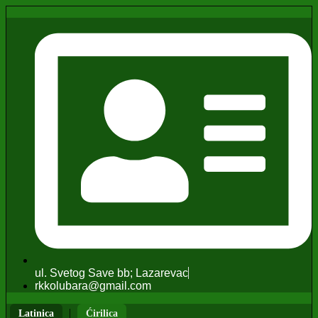
ul. Svetog Save bb; Lazarevac
rkkolubara@gmail.com
|
Latinica
Ćirilica