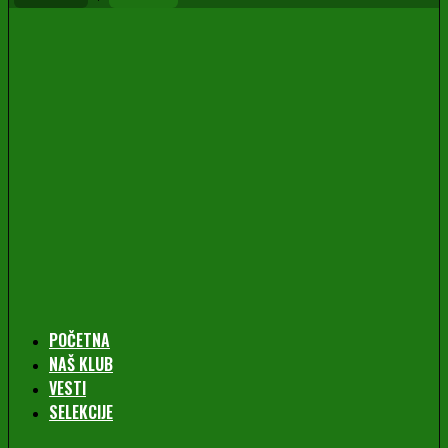
POČETNA
NAŠ KLUB
VESTI
SELEKCIJE