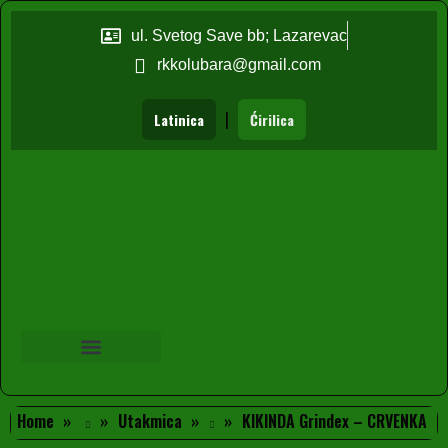
ul. Svetog Save bb; Lazarevac
rkkolubara@gmail.com
|
Latinica
Ćirilica
Home
Utakmica
KIKINDA Grindex – CRVENKA