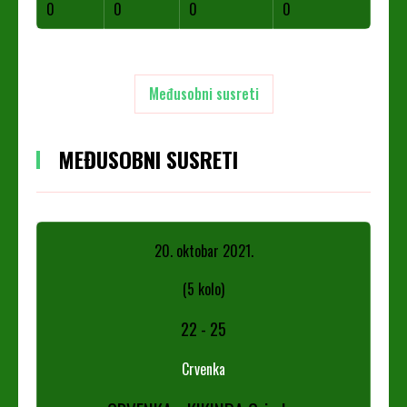
0
0
0
0
Međusobni susreti
MEĐUSOBNI SUSRETI
20. oktobar 2021.
(5 kolo)
22
-
25
Crvenka