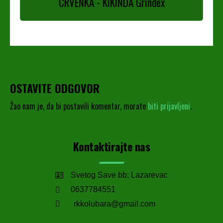
CRVENKA - KIKINDA Grindex
OSTAVITE ODGOVOR
Žao nam je, da bi postavili komentar, morate
biti prijavljeni
.
Kontaktirajte nas
Svetog Save bb; Lazarevac
0637784551
rkkolubara@gmail.com