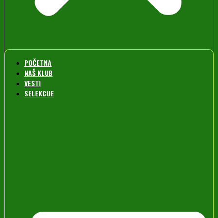
POČETNA
NAŠ KLUB
VESTI
SELEKCIJE