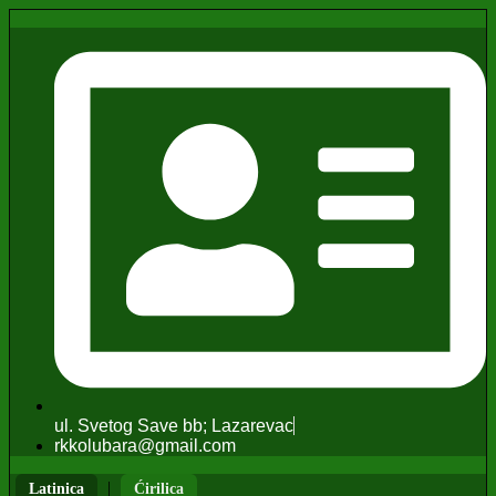
ul. Svetog Save bb; Lazarevac
rkkolubara@gmail.com
|
Latinica
Ćirilica