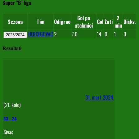
Super "B" liga
Gol po
2
Sezona
Tim
Odigrao
Gol
Žuti
Diskv.
utakmici
min
HERCEGOVAC
2
7.0
14
0
1
0
2023/2024
Rezultati
31. mart 2024.
(21. kolo)
33
-
24
Sivac