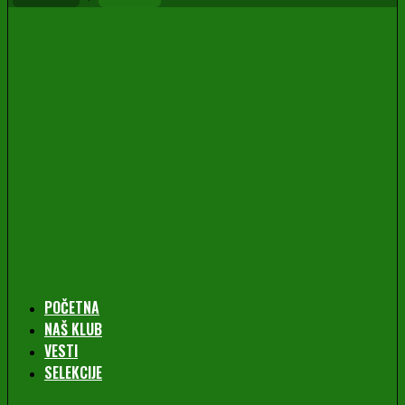
POČETNA
NAŠ KLUB
VESTI
SELEKCIJE