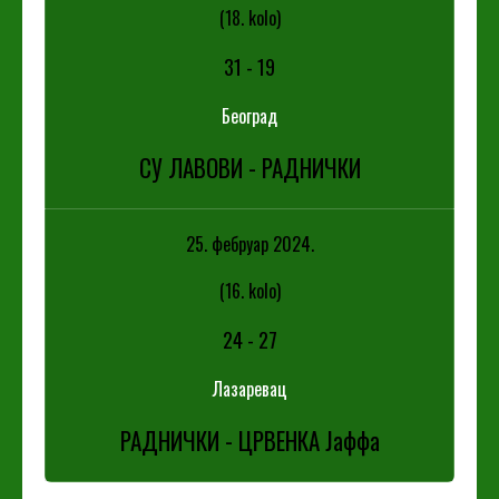
(18. kolo)
31
-
19
Београд
СУ ЛАВОВИ - РАДНИЧКИ
25. фебруар 2024.
(16. kolo)
24
-
27
Лазаревац
РАДНИЧКИ - ЦРВЕНКА Јаффа