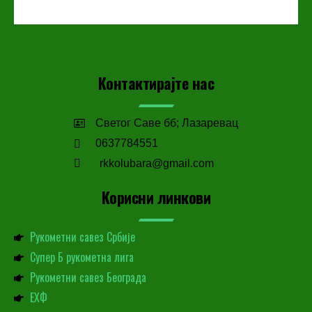
Контактирајте нас
Светог Саве бб; Лазаревац
0637784551
rkkolubara@gmail.com
Корисни линкови
Рукометни савез Србије
Супер Б рукометна лига
Рукометни савез Београда
ЕХФ