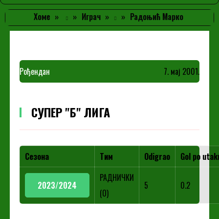
Хоме
Играч
Радоњић Марко
Рођендан
7. мај 2001.
СУПЕР "Б" ЛИГА
Сезона
Тим
Odigrao
Gol po utak
РАДНИЧКИ
2023/2024
5
0.2
(О)