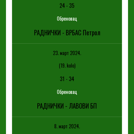
24
-
35
Обреновац
РАДНИЧКИ - ВРБАС Петрол
23. март 2024.
(19. kolo)
31
-
34
Обреновац
РАДНИЧКИ - ЛАВОВИ БП
8. март 2024.