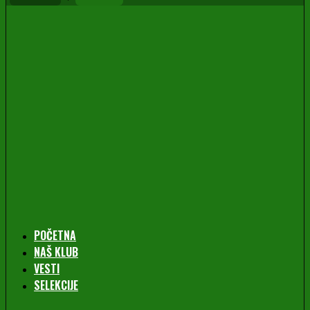
POČETNA
NAŠ KLUB
VESTI
SELEKCIJE