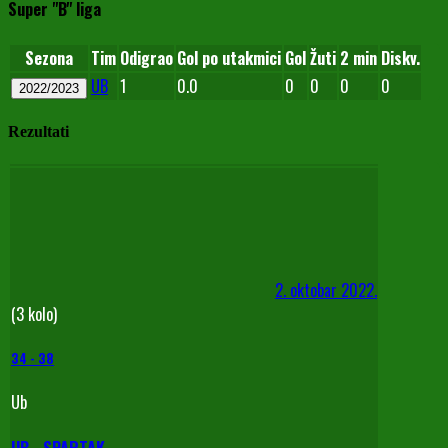
Super "B" liga
Sezona
Tim
Odigrao
Gol po utakmici
Gol
Žuti
2 min
Diskv.
UB
1
0.0
0
0
0
0
2022/2023
Rezultati
2. oktobar 2022.
(3 kolo)
34
-
38
Ub
UB - SPARTAK