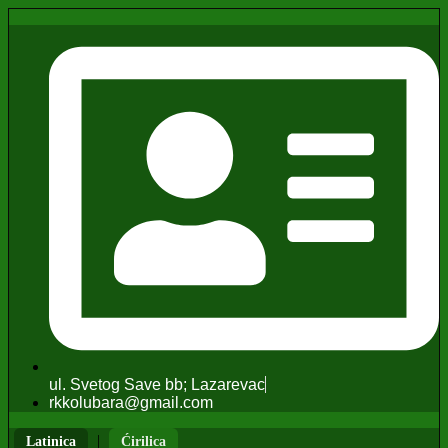
ul. Svetog Save bb; Lazarevac
rkkolubara@gmail.com
|
Latinica
Ćirilica