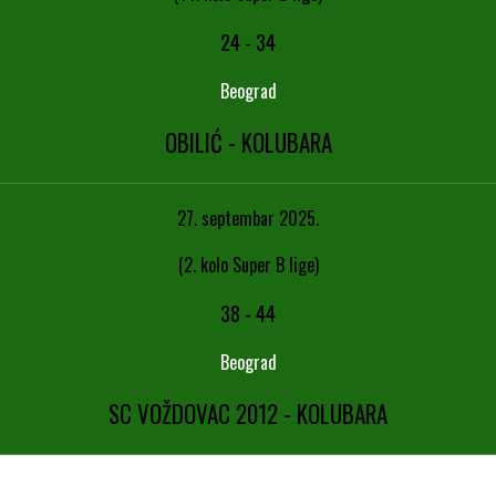
24
-
34
Beograd
OBILIĆ - KOLUBARA
27. septembar 2025.
(2. kolo Super B lige)
38
-
44
Beograd
SC VOŽDOVAC 2012 - KOLUBARA