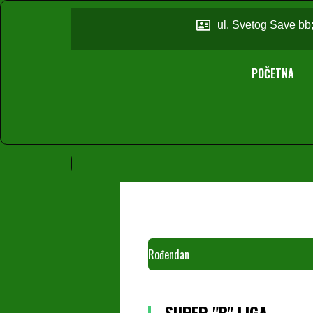
ul. Svetog Save bb
POČETNA
Rođendan
SUPER "B" LIGA