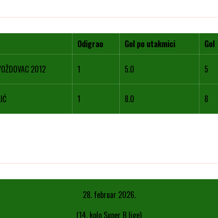
Odigrao
Gol po utakmici
Gol
VOŽDOVAC 2012
1
5.0
5
IĆ
1
8.0
8
28. februar 2026.
(14. kolo Super B lige)