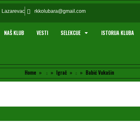
; Lazarevac
rkkolubara@gmail.com
NAŠ KLUB
VESTI
SELEKCIJE
ISTORIJA KLUBA
Home
Igrač
Babić Vukašin