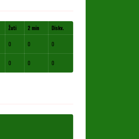
Žuti
2 min
Diskv.
0
0
0
0
0
0