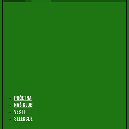
POČETNA
NAŠ KLUB
VESTI
SELEKCIJE