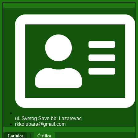
ul. Svetog Save bb; Lazarevac
rkkolubara@gmail.com
|
Latinica
Ćirilica