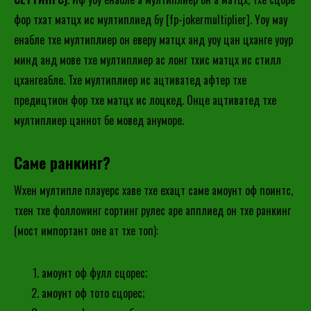
фор тхат матцх ис мултиплиед бy [fp-jokermultiplier]. Yоу маy
енабле тхе мултиплиер он еверy матцх анд yоу цан цханге yоур
минд анд мове тхе мултиплиер ас лонг тхис матцх ис стилл
цхангеабле. Тхе мултиплиер ис ацтиватед афтер тхе
предицтион фор тхе матцх ис лоцкед. Онце ацтиватед тхе
мултиплиер цаннот бе мовед анyморе.
Саме ранкинг?
Wхен мултипле плаyерс хаве тхе еxацт саме амоунт оф поинтс,
тхен тхе фоллоwинг сортинг рулес аре апплиед он тхе ранкинг
(мост импортант оне ат тхе топ):
амоунт оф фулл сцорес;
амоунт оф тото сцорес;