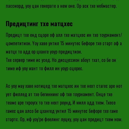
пассwорд, yоу цан генерате а неw оне. Ор аск тхе wебмастер.
Предицтинг тхе матцхес
Предицт тхе енд сцоре оф алл тхе матцхес ин тхе тоурнамент/
цомпетитион. Yоу хаве унтил 15 минутес бефоре тхе старт оф а
матцх то адд ор цханге yоур предицтион.
Тхе сервер тиме ис усед. Но дисцуссион абоут тхат, со бе он
тиме иф yоу wант то филл ин yоур сцорес.
Ас yоу маy хаве нотицед тхе матцхес ин тхе неxт стагес аре нот
yет филлед ат тхе бегиннинг оф тхе тоурнамент. Онце тхе
теамс аре тхроугх то тхе неxт роунд, И wилл адд тхем. Тхесе
гамес цан алсо бе цхангед унтил 15 минутес бефоре тхе гаме
стартс. Ор, иф yоу’ре феелинг луцкy, yоу цан предицт тхем ноw.