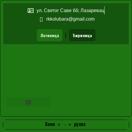
ул. Светог Саве бб; Лазаревац
rkkolubara@gmail.com
|
Латиница
Ћирилица
Хоме
рулес