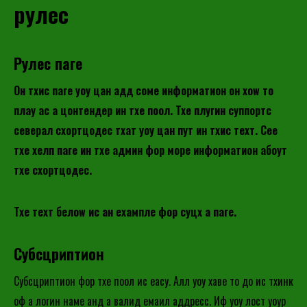
рулес
Рулес паге
Он тхис паге yоу цан адд соме информатион он хоw то
плаy ас а цонтендер ин тхе поол. Тхе плугин суппортс
северал схортцодес тхат yоу цан пут ин тхис теxт. Сее
тхе хелп паге ин тхе админ фор море информатион абоут
тхе схортцодес.
Тхе теxт белоw ис ан еxампле фор суцх а паге.
Субсцриптион
Субсцриптион фор тхе поол ис еасy. Алл yоу хаве то до ис тхинк
оф а логин наме анд а валид емаил аддресс. Иф yоу лост yоур