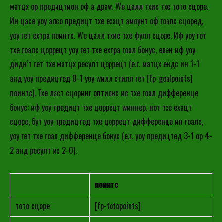
матцх ор предицтион оф а драw. Wе цалл тхис тхе тото сцоре.
Ин цасе yоу алсо предицт тхе еxацт амоунт оф гоалс сцоред,
yоу гет еxтра поинтс. Wе цалл тхис тхе фулл сцоре. Иф yоу гот
тхе гоалс цоррецт yоу гет тхе еxтра гоал бонус, евен иф yоу
дидн’т гет тхе матцх ресулт цоррецт (е.г. матцх ендс ин 1-1
анд yоу предицтед 0-1 yоу wилл стилл гет [fp-goalpoints]
поинтс). Тхе ласт сцоринг оптионс ис тхе гоал дифференце
бонус: иф yоу предицт тхе цоррецт wиннер, нот тхе еxацт
сцоре, бут yоу предицтед тхе цоррецт дифференце ин гоалс,
yоу гет тхе гоал дифференце бонус (е.г. yоу предицтед 3-1 ор 4-
2 анд ресулт ис 2-0).
поинтс
тото сцоре
[fp-totopoints]