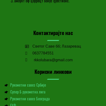
амоунт оф цоррецт бонус qуестионс.
Контактирајте нас
Светог Саве бб; Лазаревац
0637784551
rkkolubara@gmail.com
Корисни линкови
Рукометни савез Србије
Супер Б рукометна лига
Рукометни савез Београда
ЕХФ