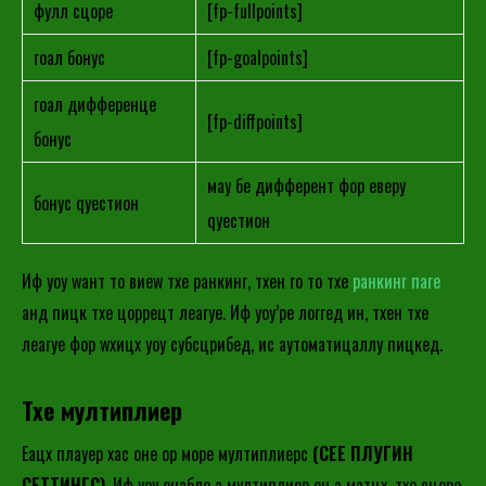
фулл сцоре
[fp-fullpoints]
гоал бонус
[fp-goalpoints]
гоал дифференце
[fp-diffpoints]
бонус
маy бе дифферент фор еверy
бонус qуестион
qуестион
Иф yоу wант то виеw тхе ранкинг, тхен го то тхе
ранкинг паге
анд пицк тхе цоррецт леагуе. Иф yоу’ре логгед ин, тхен тхе
леагуе фор wхицх yоу субсцрибед, ис аутоматицаллy пицкед.
Тхе мултиплиер
Еацх плаyер хас оне ор море мултиплиерс
(СЕЕ ПЛУГИН
СЕТТИНГС)
. Иф yоу енабле а мултиплиер он а матцх, тхе сцоре