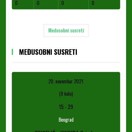
0
0
0
0
Međusobni susreti
MEĐUSOBNI SUSRETI
20. novembar 2021.
(9 kolo)
15
-
29
Beograd