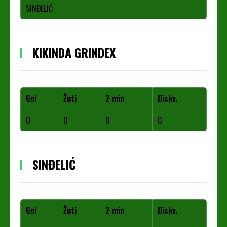
SINĐELIĆ
KIKINDA GRINDEX
Gol
Žuti
2 min
Diskv.
0
0
0
0
SINĐELIĆ
Gol
Žuti
2 min
Diskv.