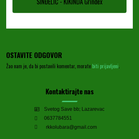
SINĐELIĆ - KIKINDA Grindex
OSTAVITE ODGOVOR
Žao nam je, da bi postavili komentar, morate
biti prijavljeni
.
Kontaktirajte nas
Svetog Save bb; Lazarevac
0637784551
rkkolubara@gmail.com