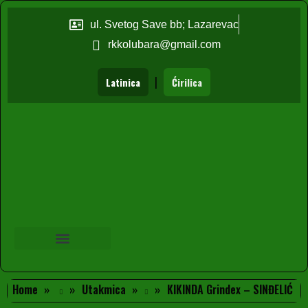
ul. Svetog Save bb; Lazarevac
rkkolubara@gmail.com
|
Latinica
Ćirilica
Home
Utakmica
KIKINDA Grindex – SINĐELIĆ