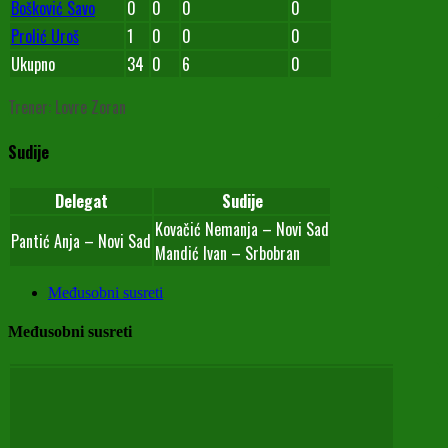
Bošković Savo
0
0
0
0
Prolić Uroš
1
0
0
0
Ukupno
34
0
6
0
Trener: Lovre Zoran
Sudije
Delegat
Sudije
Kovačić Nemanja – Novi Sad
Pantić Anja – Novi Sad
Mandić Ivan – Srbobran
Međusobni susreti
Međusobni susreti