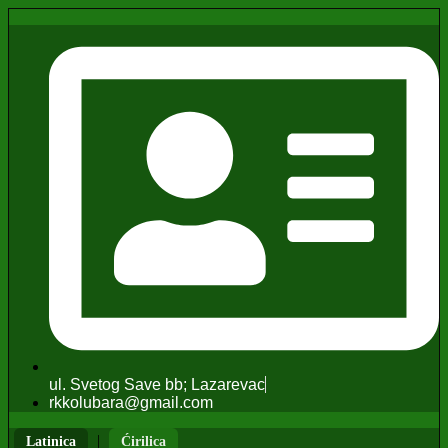
ul. Svetog Save bb; Lazarevac
rkkolubara@gmail.com
|
Latinica
Ćirilica