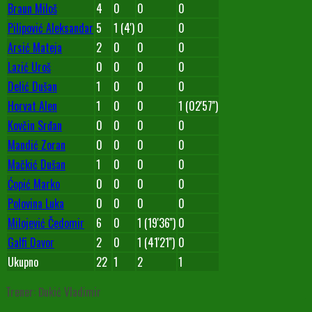
Braun Miloš
4
0
0
0
Pilipović Aleksandar
5
1 (4')
0
0
Arsić Mateja
2
0
0
0
Lazić Uroš
0
0
0
0
Delić Dušan
1
0
0
0
Horvat Alen
1
0
0
1 (02'57'')
Kovčin Srđan
0
0
0
0
Mandić Zoran
0
0
0
0
Mačkić Dušan
1
0
0
0
Ćopić Marko
0
0
0
0
Polovina Luka
0
0
0
0
Milojević Čedomir
6
0
1 (19'36'')
0
Galfi Davor
2
0
1 (41'21'')
0
Ukupno
22
1
2
1
Trener: Đukić Vladimir