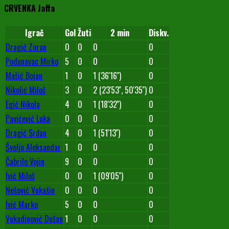
CRVENKA Jaffa
Igrač
Gol
Žuti
2 min
Diskv.
Dragić Zoran
0
0
0
0
Podunavac Mirko
5
0
0
0
Mašić Bojan
1
0
1 (36'16'')
0
Nikolić Miloš
3
0
2 (23'53'', 50'35'')
0
Egić Nikola
4
0
1 (18'32'')
0
Pavićević Luka
0
0
0
0
Dragić Srđan
4
0
1 (51'13'')
0
Šveljo Aleksandar
1
0
0
0
Čabrilo Vojin
9
0
0
0
Ivić Miloš
0
0
1 (09'05'')
0
Nešović Vukašin
0
0
0
0
Ivić Marko
5
0
0
0
Vukadinović Dušan
1
0
0
0