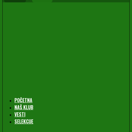
POČETNA
NAŠ KLUB
VESTI
SELEKCIJE