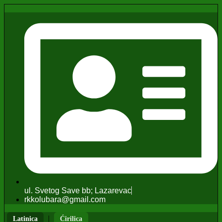
ul. Svetog Save bb; Lazarevac
rkkolubara@gmail.com
|
Latinica
Ćirilica