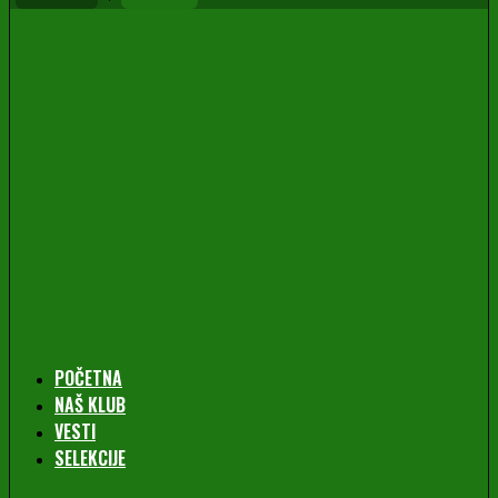
POČETNA
NAŠ KLUB
VESTI
SELEKCIJE