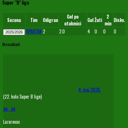
Super "B" liga
Gol po
2
Sezona
Tim
Odigrao
Gol
Žuti
Diskv.
utakmici
min
SPARTAK
2
2.0
4
0
0
0
2025/2026
Rezultati
8. maj 2026.
(22. kolo Super B lige)
38
-
25
Lazarevac